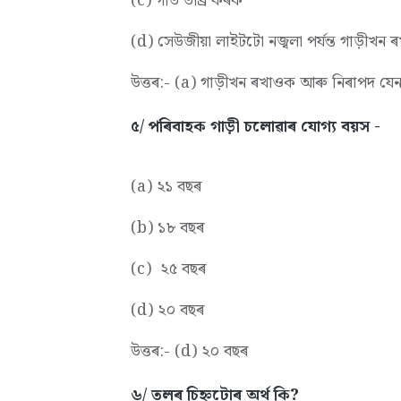
(c) গতি তীব্ৰ কৰক
(d) সেউজীয়া লাইটটো নজ্বলা পৰ্যন্ত গাড়ীখন
উত্তৰ:- (a) গাড়ীখন ৰখাওক আৰু নিৰাপদ য
৫/ পৰিবাহক গাড়ী চলোৱাৰ যোগ্য বয়স -
(a) ২১ বছৰ
(b) ১৮ বছৰ
(c) ২৫ বছৰ
(d) ২০ বছৰ
উত্তৰ:- (d) ২০ বছৰ
৬/ তলৰ চিহ্নটোৰ অৰ্থ কি?