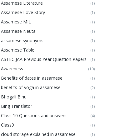
Assamese Literature
(1)
Assamese Love Story
(1)
Assamese MIL
(1)
Assamese Neuta
(1)
assamese synonyms
(1)
Assamese Table
(1)
ASTEC JAA Previous Year Question Papers
(1)
Awareness
(10)
Benefits of dates in assamese
(1)
benefits of yoga in assamese
(2)
Bhogali Bihu
(1)
Bing Translator
(1)
Class 10 Questions and answers
(4)
Class9
(1)
cloud storage explained in assamese
(1)