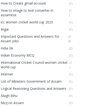
How to Create gmail account
(1)
How to image to text converter in
(1
assamese
)
icc women cricket world cup 2025
(1)
Ikigai
(1)
Important Questions and Answers for
(3
Assam Jobs
4)
India Gk
(2)
Indian Economy MCQ
(1)
International Cricket Council women cricket
(1
world cup
)
Internet
(1)
List of Ministers Government of Assam
(1)
Logical Reasoning Questions and Answers
(1)
Magh Bihu
(1)
Mcq on Assam
(1)