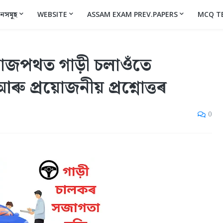
ানসমূহ
WEBSITE
ASSAM EXAM PREV.PAPERS
MCQ T
 ৰাজপথত গাড়ী চলাওঁতে
ু প্ৰয়োজনীয় প্ৰশ্নোত্তৰ
0