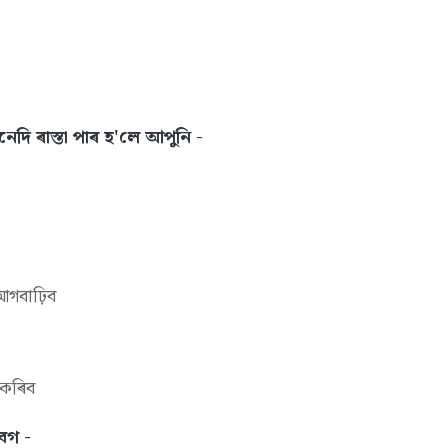
ানেদি ৰাস্তা পাৰ হ'লে আপুনি -
 আগবাঢ়িব
 কৰিব
েগ -