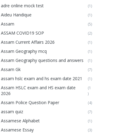
adre online mock test
(1)
Aideu Handique
(1)
Assam
(5)
ASSAM COVID19 SOP
(2)
Assam Current Affairs 2026
(1)
Assam Geography mcq
(1)
Assam Geography questions and answers
(1)
Assam Gk
(7)
assam hslc exam and hs exam date 2021
(1)
Assam HSLC exam and HS exam date
(1
2026
)
Assam Police Question Paper
(4)
assam quiz
(7)
Assamese Alphabet
(1)
Assamese Essay
(3)