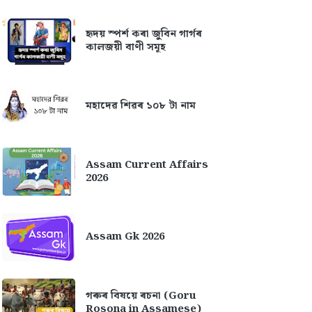
হৃদয় স্পৰ্শ কৰা জুবিন গাৰ্গৰ
কালজয়ী বাণী সমূহ
মহাদেৱ শিৱৰ ১০৮ টা নাম
Assam Current Affairs
2026
Assam Gk 2026
গৰুৰ বিষয়ে ৰচনা (Goru
Rosona in Assamese)