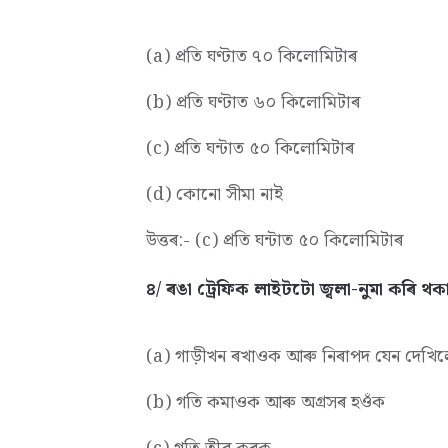
(a) প্ৰতি ঘণ্টাত ৭০ কিলোমিটাৰ
(b) প্ৰতি ঘণ্টাত ৬০ কিলোমিটাৰ
(c) প্ৰতি ঘন্টাত ৫০ কিলোমিটাৰ
(d) কোনো সীমা নাই
উত্তৰ:- (c) প্ৰতি ঘন্টাত ৫০ কিলোমিটাৰ
৪/ ৰঙা ট্ৰেফিক লাইটটো জ্বলা-নুমা কৰি থকা
(a) গাড়ীখন ৰখাওক আৰু নিৰাপদ যেন দেখি
(b) গতি কমাওক আৰু অগ্ৰসৰ হওঁক