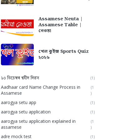
Assamese Neuta |
Assamese Table |
নেওতা
খেল কুইজ Sports Quiz
২০২৬
১০ ডিচেম্বৰ শ্বহীদ দিৱস
(1)
Aadhaar card Name Change Process in
(1
Assamese
)
aarogya setu app
(1)
aarogya setu application
(1)
aarogya setu application explained in
(1
assamese
)
adre mock test
(1)