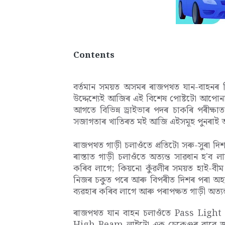
Contents
বৰ্তমান সময়ত অসমৰ ৰাজপথত যান-বাহনৰ নিৰ
উদ্দেশ্যেই আজিৰ এই বিশেষ পোষ্টটো আপোনাল
আগতে বিভিন্ন ড্ৰাইভাৰ পদৰ চাকৰি পৰীক্ষা
সজাগতাৰ খাতিৰত মই আজি এইসমূহ পুনৰাই 
​ৰাজপথত গাড়ী চলাওঁতে প্ৰতিটো সৰু-সুৰা দি
ৰাস্তাত গাড়ী চলাওঁতে অত্যন্ত সাৱধান হ
কৰিব লাগে; কিয়নো কুঁৱলীৰ সময়ত হাই-বী
নিজৰ চকুত পৰে আৰু বিপৰীত দিশৰ পৰা অহ
ব্যৱহাৰ কৰিব লাগে আৰু পৰাপক্ষত গাড়ী অত্য
ৰাজপথত যান বাহন চলাওঁতে Pass Light 
High Beam লাইটো এক চেকেণ্ডৰ বাবে জ