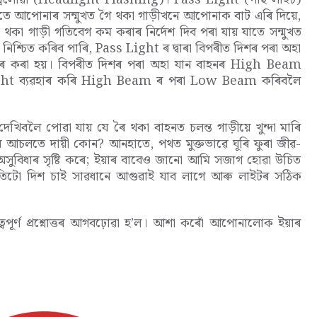
তে আপোনাৰ সন্মুখত গৈ থকা গাড়ীখনে আপোনাক বাট এৰি দিয়ে,
 থকা গাড়ী গতিবেগ কম কৰাৰ নিৰ্দেশ দিব পৰা যায় যাতে সন্মুখত
নিশ্চিত কৰিব পাৰি, Pass Light ৰ দ্বাৰা বিপৰীত দিশৰ পৰা অহা
হাৰ কৰা হয়। বিপৰীত দিশৰ পৰা অহা যান বাহনৰ High Beam
 Light ব্যৱহাৰ কৰি High Beam ৰ পৰা Low Beam কৰিবলৈ
 দেখিবলৈ পোৱা যায় যে ৰৈ থকা বাহনত চলন্ত গাড়ীয়ে খুন্দা মাৰি
বে আচলতে দায়ী কোন? আনহাতে, পথত মুক্তভাৱে ঘূৰি ফুৰা জীৱ-
অসুবিধাৰ সৃষ্টি কৰে; ইয়াৰ বাবেও জানো আমি সজাগ হোৱা উচিত
ৰতিটো দিশ চাই সাৱধানে আগুৱাই যাব লাগে আৰু লাইটৰ সঠিক
বপূৰ্ণ প্ৰশ্নোত্তৰ আগবঢ়োৱা হ’ল। আশা কৰোঁ আপোনালোক ইয়াৰ