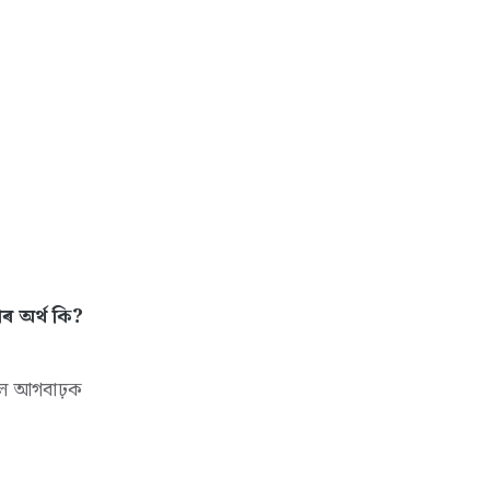
ৰ অৰ্থ কি?
লে আগবাঢ়ক