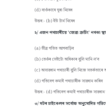
(d) বাওঁকাষে ঘূৰা নিষেধ
উত্তৰ:- (b) ইউ টাৰ্ন নিষেধ
২/ এজন পথাচাৰীয়ে 'জেব্ৰা ক্ৰচিং' নথকা স্থ
(a) তীব্ৰ গতিত আগবাঢ়িব
(b) তেওঁৰ সেইটো অধিকাৰ বুলি মানি ল'ব
(c) অসাৱধান পথাচাৰী বুলি নিজে সতৰ্কতাৰে
(d) গতিবেগ কমাই পথাচাৰীক সাৱধান কৰিব
উত্তৰ:- (d) গতিবেগ কমাই পথাচাৰীক সাৱধান
৩/ মটৰ চাইকেলৰ সৰ্বোচ্চ অনুমোদিত গতিব