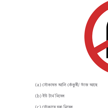
(a) সোঁকাষত আলি কেঁকুৰী/ ভাঁজ আছে
(b) ইউ টাৰ্ন নিষেধ
(c) সোঁকাষে ঘূৰা নিষেধ