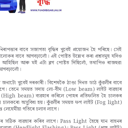
াপত্তাৰ বাবে সজাগতা বৃদ্ধিৰ খুবেই প্ৰয়োজন হৈ পৰিছে। সেই
োকৰ বাবে আগবঢ়ালোঁ। এই পোষ্টত উল্লেখ কৰা প্ৰশ্নসমূহ যদিও
ত আহিছিল আৰু মই এটা ব্লগ পোষ্টত দিছিলোঁ, তথাপিও ৰাজহুৱা
আগবঢ়ালোঁ।
শ জনাটো খুবেই দৰকাৰী। বিশেষকৈ ঠাণ্ডা দিনত ডাঠ কুঁৱলীৰ বাবে
'ব লাগে। তেনে সময়ত সদায় লো-বীম (Low beam) লাইট ব্যৱহাৰ
ম (High beam) ব্যৱহাৰ কৰিলে পোহৰ প্ৰতিফলিত হৈ চালকৰ
া চালকৰো অসুবিধা হয়। কুঁৱলীৰ সময়ত ফগ লাইট (Fog light)
ন্ত লেহেমীয়া গতিৰে চলাব লাগে।
ৰ সঠিক ব্যৱহাৰ কৰিব লাগে। Pass Light হৈছে যান বাহনৰ
্বলোৱা (Headlight Flashing)। Pass Light (পাছ লাইট)