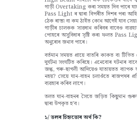
গাড়ী Overtaking কৰা সময়ত দিব পাৰে যা
Pass Light ৰ দ্বাৰা বিপৰীত দিশৰ পৰা আহি
ঠেক ৰাস্তা বা কম ঠাইত কোন আগেই যাব সেয়া 
গাড়ীৰ চালকক সাৱধান কৰিবৰ বাবেও ব্যৱ
পোহৰে অসুবিধাৰ সৃষ্টি কৰা ফলত Pass
অনুৰোধ জনাব পাৰে।
​বৰ্তমান সময়ত প্ৰায়ে বাতৰি কাকত বা টিভিত
দুৰ্ঘটনা সংঘটিত কৰিছে। এনেবোৰ ঘটনাৰ বা
জন্তু, গৰু-ছাগলী আদিয়েও যাতায়তত ব্যাপক 
নহয়? সেয়ে যান-বাহন চলাওঁতে ৰাজপথৰ প্
ব্যৱহাৰ কৰিব লাগে।
তলত যান-বাহনৰ সৈতে জড়িত কিছুমান গুৰুত্
দ্বাৰা উপকৃত হ’ব।
১/ তলৰ চিহ্নতোৰ অৰ্থ কি?