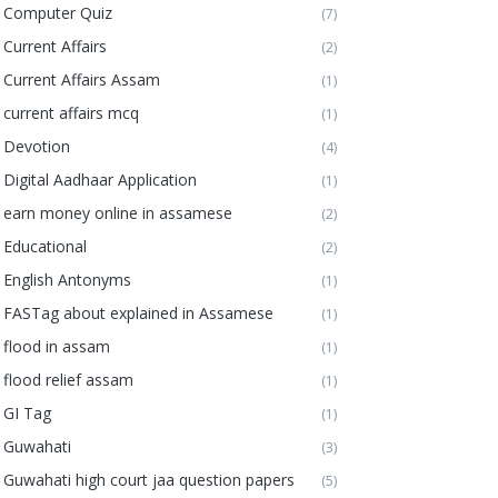
Computer Quiz
(7)
Current Affairs
(2)
Current Affairs Assam
(1)
current affairs mcq
(1)
Devotion
(4)
Digital Aadhaar Application
(1)
earn money online in assamese
(2)
Educational
(2)
English Antonyms
(1)
FASTag about explained in Assamese
(1)
flood in assam
(1)
flood relief assam
(1)
GI Tag
(1)
Guwahati
(3)
Guwahati high court jaa question papers
(5)