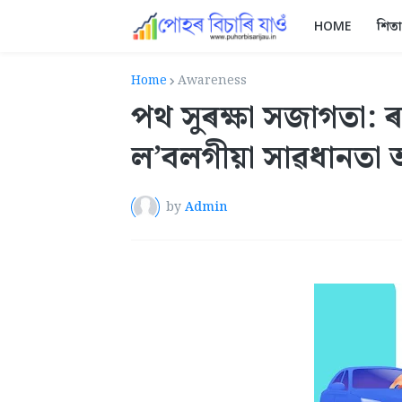
HOME
শিত
Home
Awareness
পথ সুৰক্ষা সজাগতা:
ল’বলগীয়া সাৱধানতা আৰ
by
Admin