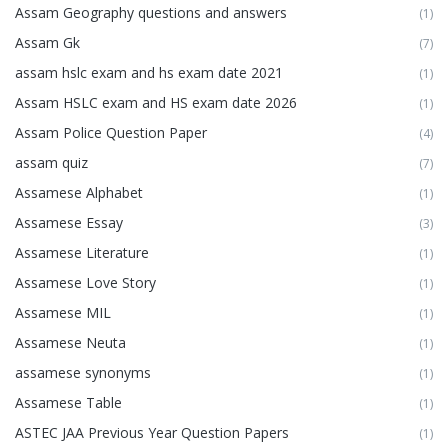
Assam Geography questions and answers
(1)
Assam Gk
(7)
assam hslc exam and hs exam date 2021
(1)
Assam HSLC exam and HS exam date 2026
(1)
Assam Police Question Paper
(4)
assam quiz
(7)
Assamese Alphabet
(1)
Assamese Essay
(3)
Assamese Literature
(1)
Assamese Love Story
(1)
Assamese MIL
(1)
Assamese Neuta
(1)
assamese synonyms
(1)
Assamese Table
(1)
ASTEC JAA Previous Year Question Papers
(1)