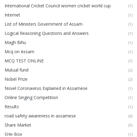
International Cricket Council women cricket world cup
(1)
Internet
(1)
List of Ministers Government of Assam
(1)
Logical Reasoning Questions and Answers
(1)
Magh Bihu
(1)
Mcq on Assam
(1)
MCQ TEST ONLINE
(7)
Mutual fund
(2)
Nobel Prize
(2)
Novel Coronavirus Explained in Assamese
(1)
Online Singing Competition
(1)
Results
(1)
road safety awareness in assamese
(6)
Share Market
(5)
SHe-Box
(1)