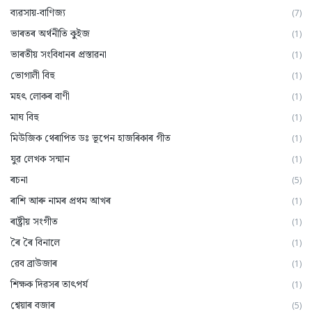
ব্যৱসায়-বাণিজ্য
(7)
ভাৰতৰ অৰ্থনীতি কুইজ
(1)
ভাৰতীয় সংবিধানৰ প্ৰস্তাৱনা
(1)
ভোগালী বিহু
(1)
মহৎ লোকৰ বাণী
(1)
মাঘ বিহু
(1)
মিউজিক থেৰাপিত ডঃ ভূপেন হাজৰিকাৰ গীত
(1)
যুৱ লেখক সন্মান
(1)
ৰচনা
(5)
ৰাশি আৰু নামৰ প্ৰথম আখৰ
(1)
ৰাষ্ট্ৰীয় সংগীত
(1)
ৰৈ ৰৈ বিনালে
(1)
ৱেব ব্ৰাউজাৰ
(1)
শিক্ষক দিৱসৰ তাৎপর্য
(1)
শ্বেয়াৰ বজাৰ
(5)