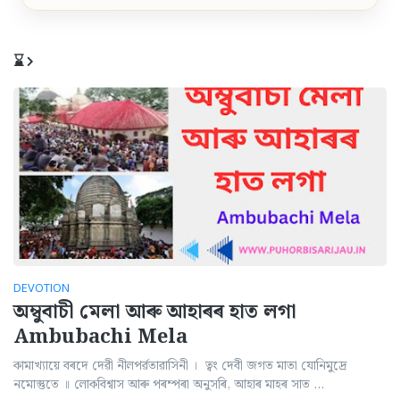
⌛
DEVOTION
অম্বুবাচী মেলা আৰু আহাৰৰ হাত লগা
Ambubachi Mela
কামাখ্যায়ে বৰদে দেৱী নীলপৰ্ৱতাৱাসিনী । ত্বং দেবী জগত মাতা যোনিমুদ্রে
নমোস্তুতে ॥ লোকবিশ্বাস আৰু পৰম্পৰা অনুসৰি, আহাৰ মাহৰ সাত …