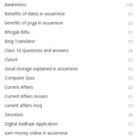
Awareness
(10)
Benefits of dates in assamese
(1)
benefits of yoga in assamese
(2)
Bhogali Bihu
(1)
Bing Translator
(1)
Class 10 Questions and answers
(4)
Class9
(1)
cloud storage explained in assamese
(1)
Computer Quiz
(7)
Current Affairs
(2)
Current Affairs Assam
(1)
current affairs mcq
(1)
Devotion
(4)
Digital Aadhaar Application
(1)
earn money online in assamese
(2)