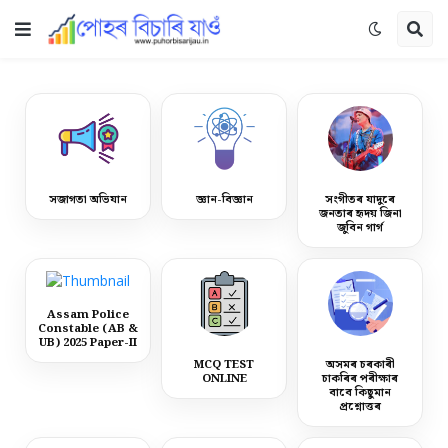
সজাগতা অভিযান
জ্ঞান-বিজ্ঞান
সংগীতৰ যাদুৰে
জনতাৰ হৃদয় জিনা
জুবিন গাৰ্গ
Assam Police
Constable (AB &
UB) 2025 Paper-II
MCQ TEST
অসমৰ চৰকাৰী
ONLINE
চাকৰিৰ পৰীক্ষাৰ
বাবে কিছুমান
প্ৰশ্নোত্তৰ