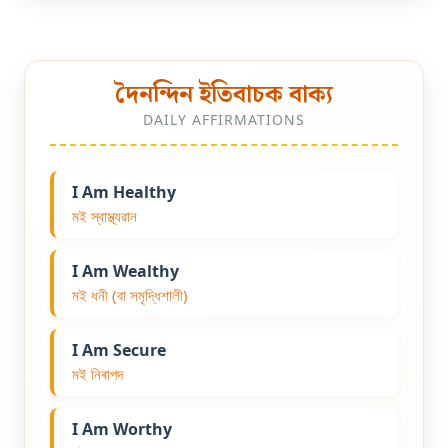
দৈনন্দিন ইতিবাচক বাক্য
DAILY AFFIRMATIONS
I Am Healthy
মই স্বাস্থ্যৱান
I Am Wealthy
মই ধনী (বা সমৃদ্ধিশালী)
I Am Secure
মই নিৰাপদ
I Am Worthy