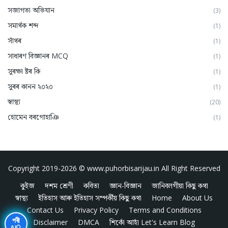
সজাগতা অভিযান
(3)
সমার্থক শব্দ
(1)
সাঁথৰ
(1)
সাধাৰণ বিজ্ঞানৰ MCQ
(1)
সুৰক্ষা ষ্টৰ কি
(1)
সুৰৰ কানন ২০২০
(1)
স্বাস্থ্য
(20)
হোমেন বৰগোহাঞি
(1)
Copyright 2019-2026 ©
www.puhorbisarijau.in
All Right Reserved
কুইজ
দশম শ্ৰেণী
কবিতা
জ্ঞান-বিজ্ঞান
জানিবলগীয়া কিছু কথা
স্বাস্থ্য
ইতিহাস আৰু ইতিহাস সম্পৰ্কীয় কিছু কথা
Home
About Us
Contact Us
Privacy Policy
Terms and Conditions
পৰী
Disclaimer
DMCA
শিকোঁ আহাঁ Let's Learn Blog
AI🔍