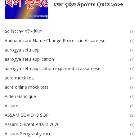
খেল কুইজ Sports Quiz ২০২৬
১০ ডিচেম্বৰ শ্বহীদ দিৱস
(1)
Aadhaar card Name Change Process in Assamese
(1)
aarogya setu app
(1)
aarogya setu application
(1)
aarogya setu application explained in assamese
(1)
adre mock test
(1)
adre online mock test
(1)
Aideu Handique
(1)
Assam
(5)
ASSAM COVID19 SOP
(2)
Assam Current Affairs 2026
(1)
Assam Geography mcq
(1)