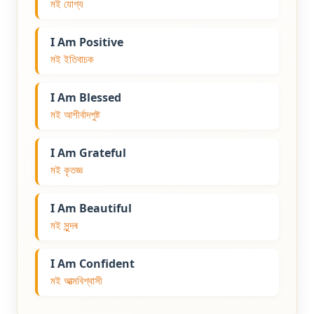
মই যোগ্য
I Am Positive
মই ইতিবাচক
I Am Blessed
মই আশীৰ্বাদপুষ্ট
I Am Grateful
মই কৃতজ্ঞ
I Am Beautiful
মই সুন্দৰ
I Am Confident
মই আত্মবিশ্বাসী