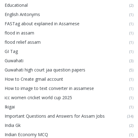
Educational
(2)
English Antonyms
(1)
FASTag about explained in Assamese
(1)
flood in assam
(1)
flood relief assam
(1)
GI Tag
(1)
Guwahati
(3)
Guwahati high court jaa question papers
(5)
How to Create gmail account
(1)
How to image to text converter in assamese
(1)
icc women cricket world cup 2025
(1)
Ikigai
(1)
Important Questions and Answers for Assam Jobs
(34)
India Gk
(2)
Indian Economy MCQ
(1)