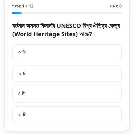
প্ৰশ্ন: 1 / 12
স্ক’ৰ: 0
বৰ্তমান অসমত কিমানটা UNESCO বিশ্ব ঐতিহ্য ক্ষেত্ৰ
(World Heritage Sites) আছে?
৫ টা
৬ টা
৪ টা
৩ টা