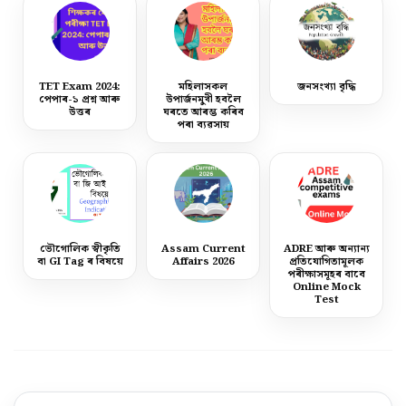
TET Exam 2024:
মহিলাসকল
জনসংখ্যা বৃদ্ধি
পেপাৰ-১ প্ৰশ্ন আৰু
উপাৰ্জনমুখী হবলৈ
উত্তৰ
ঘৰতে আৰম্ভ কৰিব
পৰা ব্যৱসায়
ভৌগোলিক স্বীকৃতি
Assam Current
ADRE আৰু অন্যান্য
বা GI Tag ৰ বিষয়ে
Affairs 2026
প্ৰতিযোগিতামূলক
পৰীক্ষাসমূহৰ বাবে
Online Mock
Test