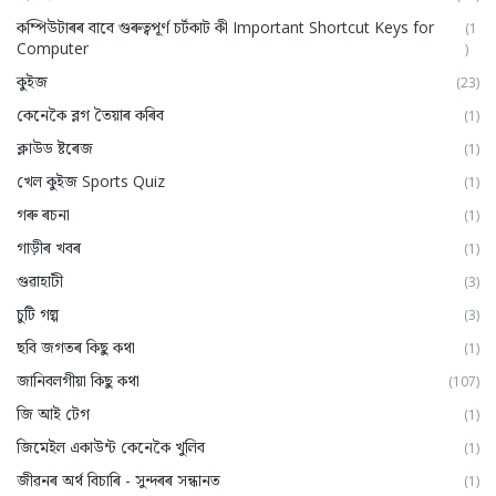
কম্পিউটাৰৰ বাবে গুৰুত্বপূৰ্ণ চৰ্টকাট কী Important Shortcut Keys for
(1
Computer
)
কুইজ
(23)
কেনেকৈ ব্লগ তৈয়াৰ কৰিব
(1)
ক্লাউড ষ্টৰেজ
(1)
খেল কুইজ Sports Quiz
(1)
গৰু ৰচনা
(1)
গাড়ীৰ খবৰ
(1)
গুৱাহাটী
(3)
চুটি গল্প
(3)
ছবি জগতৰ কিছু কথা
(1)
জানিবলগীয়া কিছু কথা
(107)
জি আই টেগ
(1)
জিমেইল একাউন্ট কেনেকৈ খুলিব
(1)
জীৱনৰ অৰ্থ বিচাৰি - সুন্দৰৰ সন্ধানত
(1)