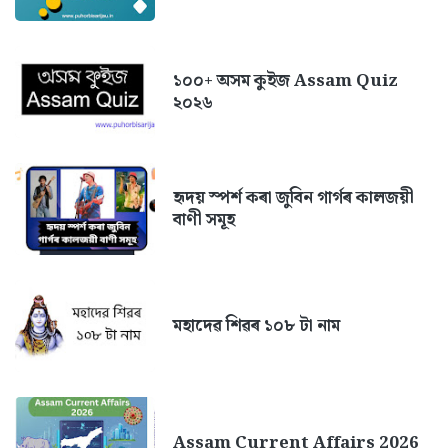
১০০+ অসম কুইজ Assam Quiz
২০২৬
হৃদয় স্পৰ্শ কৰা জুবিন গাৰ্গৰ কালজয়ী
বাণী সমূহ
মহাদেৱ শিৱৰ ১০৮ টা নাম
Assam Current Affairs 2026