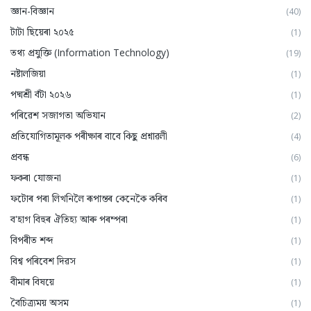
জ্ঞান-বিজ্ঞান
(40)
টাটা ছিয়েৰা ২০২৫
(1)
তথ্য প্ৰযুক্তি (Information Technology)
(19)
নষ্টালজিয়া
(1)
পদ্মশ্ৰী বঁটা ২০২৬
(1)
পৰিৱেশ সজাগতা অভিযান
(2)
প্ৰতিযোগিতামূলক পৰীক্ষাৰ বাবে কিছু প্ৰশ্নাৱলী
(4)
প্ৰবন্ধ
(6)
ফকৰা যোজনা
(1)
ফটোৰ পৰা লিখনিলৈ ৰূপান্তৰ কেনেকৈ কৰিব
(1)
ব'হাগ বিহুৰ ঐতিহ্য আৰু পৰম্পৰা
(1)
বিপৰীত শব্দ
(1)
বিশ্ব পৰিবেশ দিৱস
(1)
বীমাৰ বিষয়ে
(1)
বৈচিত্ৰ্যময় অসম
(1)