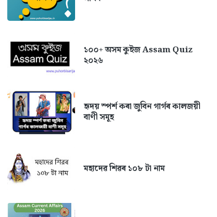
১০০+ অসম কুইজ Assam Quiz
২০২৬
হৃদয় স্পৰ্শ কৰা জুবিন গাৰ্গৰ কালজয়ী
বাণী সমূহ
মহাদেৱ শিৱৰ ১০৮ টা নাম