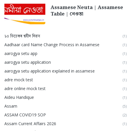
Assamese Neuta | Assamese
Table | নেওতা
১০ ডিচেম্বৰ শ্বহীদ দিৱস
(1)
Aadhaar card Name Change Process in Assamese
(1)
aarogya setu app
(1)
aarogya setu application
(1)
aarogya setu application explained in assamese
(1)
adre mock test
(1)
adre online mock test
(1)
Aideu Handique
(1)
Assam
(5)
ASSAM COVID19 SOP
(2)
Assam Current Affairs 2026
(1)