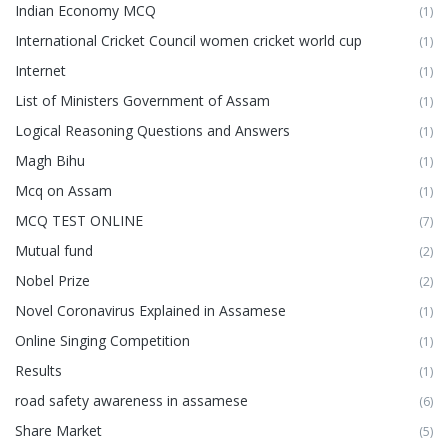
Indian Economy MCQ
(1)
International Cricket Council women cricket world cup
(1)
Internet
(1)
List of Ministers Government of Assam
(1)
Logical Reasoning Questions and Answers
(1)
Magh Bihu
(1)
Mcq on Assam
(1)
MCQ TEST ONLINE
(7)
Mutual fund
(2)
Nobel Prize
(2)
Novel Coronavirus Explained in Assamese
(1)
Online Singing Competition
(1)
Results
(1)
road safety awareness in assamese
(6)
Share Market
(5)