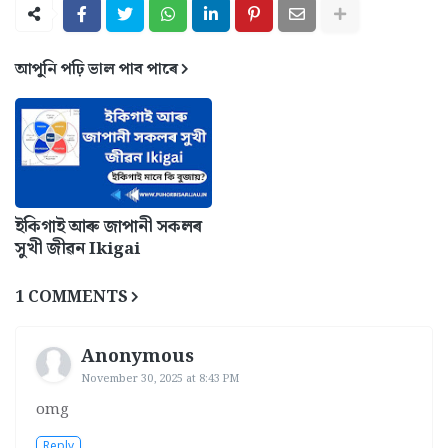
আপুনি পঢ়ি ভাল পাব পাৰে
ইকিগাই আৰু জাপানী সকলৰ
সুখী জীৱন Ikigai
1 COMMENTS
Anonymous
November 30, 2025 at 8:43 PM
omg
Reply