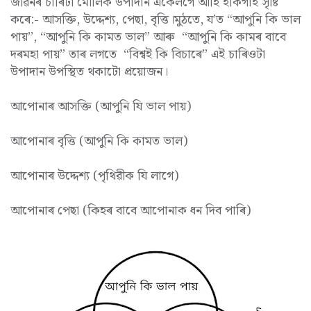
জীৱনৰ চাৰিটা মৌলিক উপাদান একেলগে আহি ইকিগাই সৃষ্টি
কৰে:- আসক্তি, উদ্দেশ্য, পেছা, বৃত্তি।মুঠতে, য’ত “আপুনি কি ভাল
পায়”, “আপুনি কি কামত ভাল” আৰু “আপুনি কি কামৰ বাবে
দৰমহা পায়” তাৰ লগতে “বিশ্বই কি বিচাৰে” এই চাৰিওটা
উপাদান উপস্থিত থকাটো প্ৰয়োজন।
আপোনাৰ আসক্তি (আপুনি যি ভাল পায়)
আপোনাৰ বৃত্তি (আপুনি কি কামত ভাল)
আপোনাৰ উদ্দেশ্য (পৃথিৱীক যি লাগে)
আপোনাৰ পেছা (কিহৰ বাবে আপোনাক ধন দিব পাৰি)