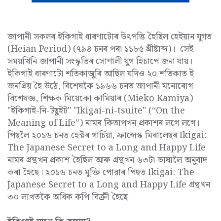
জাপানী সকলৰ ইকিগাই ধাৰণাটোৰ উৎপত্তি হৈছিল হেইয়ান যুগত
(Heian Period) (৭৯৪ চনৰ পৰা ১১৮৫ খ্ৰীষ্টাব্দ)। সেই
সময়খিনি জাপানী সংস্কৃতিৰ সোণালী যুগ হিচাপে জনা যায়।
ইকিগাই ধাৰণাটো শতিকাজুৰি আছিল যদিও ২০ শতিকাত ই
জনপ্ৰিয় হৈ উঠে, বিশেষকৈ ১৯৬৬ চনত জাপানী মনোৰোগ
বিশেষজ্ঞ, শিক্ষক মিয়েকো কামিয়াৰ (Mieko Kamiya)
"ইকিগাই-নি-টছুইট" "Ikigai-ni-tsuite" (“On the
Meaning of Life”) নামৰ কিতাপখন প্ৰকাশৰ লগে লগে।
পিছলৈ ২০১৬ চনত হেক্টৰ গাৰ্চিয়া, ফ্ৰান্সেস্ক মিৰালেছৰ Ikigai:
The Japanese Secret to a Long and Happy Life
নামৰ গ্ৰন্থখন প্ৰকাশ হৈছিল আৰু গ্ৰন্থখন ৬৩টা ভাষালৈ অনুবাদ
কৰা হৈছে। ২০১৬ চনত মুক্তি পোৱাৰ পিছত Ikigai: The
Japanese Secret to a Long and Happy Life গ্ৰন্থখন
৩০ লাখতকৈ অধিক কপি বিক্ৰী হৈছে।