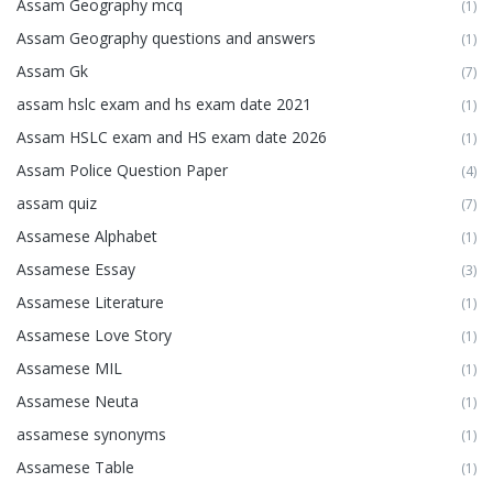
Assam Geography mcq
(1)
Assam Geography questions and answers
(1)
Assam Gk
(7)
assam hslc exam and hs exam date 2021
(1)
Assam HSLC exam and HS exam date 2026
(1)
Assam Police Question Paper
(4)
assam quiz
(7)
Assamese Alphabet
(1)
Assamese Essay
(3)
Assamese Literature
(1)
Assamese Love Story
(1)
Assamese MIL
(1)
Assamese Neuta
(1)
assamese synonyms
(1)
Assamese Table
(1)