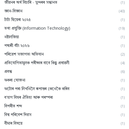
জীৱনৰ অৰ্থ বিচাৰি - সুন্দৰৰ সন্ধানত
(1)
জ্ঞান-বিজ্ঞান
(40)
টাটা ছিয়েৰা ২০২৫
(1)
তথ্য প্ৰযুক্তি (Information Technology)
(19)
নষ্টালজিয়া
(1)
পদ্মশ্ৰী বঁটা ২০২৬
(1)
পৰিৱেশ সজাগতা অভিযান
(2)
প্ৰতিযোগিতামূলক পৰীক্ষাৰ বাবে কিছু প্ৰশ্নাৱলী
(4)
প্ৰবন্ধ
(6)
ফকৰা যোজনা
(1)
ফটোৰ পৰা লিখনিলৈ ৰূপান্তৰ কেনেকৈ কৰিব
(1)
ব'হাগ বিহুৰ ঐতিহ্য আৰু পৰম্পৰা
(1)
বিপৰীত শব্দ
(1)
বিশ্ব পৰিবেশ দিৱস
(1)
বীমাৰ বিষয়ে
(1)