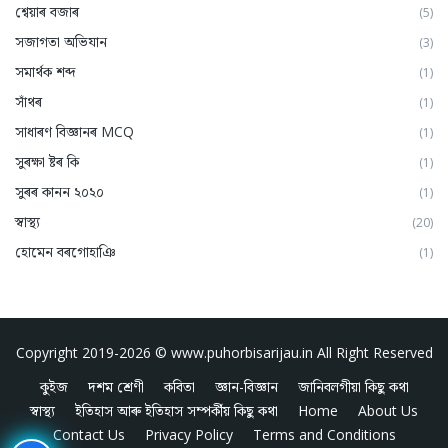
শ্বেয়াৰ বজাৰ
(5)
সজাগতা অভিযান
(3)
সমার্থক শব্দ
(1)
সাঁথৰ
(1)
সাধাৰণ বিজ্ঞানৰ MCQ
(1)
সুৰক্ষা ষ্টৰ কি
(1)
সুৰৰ কানন ২০২০
(1)
স্বাস্থ্য
(20)
হোমেন বৰগোহাঞি
(1)
Copyright 2019-2026 ©
www.puhorbisarijau.in
All Right Reserved
কুইজ
দশম শ্ৰেণী
কবিতা
জ্ঞান-বিজ্ঞান
জানিবলগীয়া কিছু কথা
স্বাস্থ্য
ইতিহাস আৰু ইতিহাস সম্পৰ্কীয় কিছু কথা
Home
About Us
Contact Us
Privacy Policy
Terms and Conditions