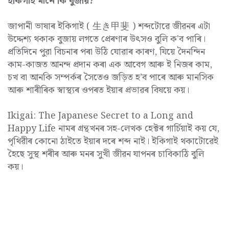
ইকিগাই মানে কি বুজায়?
জাপানী ভাষাৰ ইকিগাই ( 生き甲斐 ) শব্দটোৱে জীৱনৰ এটা
উদ্দেশ্য থকাক বুজায় লগতে প্ৰেৰণাৰ উৎসও বুলি ক'ব পাৰি।
প্ৰতিদিনে পুৱা বিচনাৰ পৰা উঠি যোৱাৰ কাৰণ, যিয়ে দৈনন্দিন
কাম-কাজত আনন্দ প্ৰদান কৰা এক আবেগ আৰু ই নিজৰ কাম,
চখ বা আনকি সম্পৰ্কৰ সৈতেও জড়িত হ’ব পাৰে আৰু মানসিক
আৰু শাৰীৰিক স্বাস্থ্যৰ ওপৰত ইয়াৰ প্ৰভাৱৰ বিষয়ে কয়।
Ikigai: The Japanese Secret to a Long and
Happy Life নামৰ গ্ৰন্থখনৰ সহ-লেখক হেক্টৰ গাৰ্চিয়াই কয় যে,
পৃথিৱীৰ কোনো ঠাইতে ইয়াৰ দৰে শব্দ নাই। ইকিগাই থকাটোৱেই
হৈছে সুস্থ শৰীৰ আৰু মনৰ সুখী জীৱন যাপনৰ চাবিকাঠি বুলি
কয়।