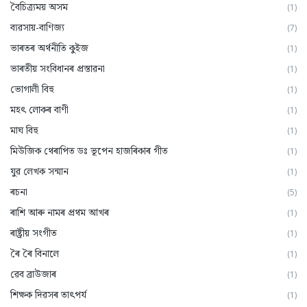
বৈচিত্ৰ্যময় অসম
(1)
ব্যৱসায়-বাণিজ্য
(7)
ভাৰতৰ অৰ্থনীতি কুইজ
(1)
ভাৰতীয় সংবিধানৰ প্ৰস্তাৱনা
(1)
ভোগালী বিহু
(1)
মহৎ লোকৰ বাণী
(1)
মাঘ বিহু
(1)
মিউজিক থেৰাপিত ডঃ ভূপেন হাজৰিকাৰ গীত
(1)
যুৱ লেখক সন্মান
(1)
ৰচনা
(5)
ৰাশি আৰু নামৰ প্ৰথম আখৰ
(1)
ৰাষ্ট্ৰীয় সংগীত
(1)
ৰৈ ৰৈ বিনালে
(1)
ৱেব ব্ৰাউজাৰ
(1)
শিক্ষক দিৱসৰ তাৎপর্য
(1)