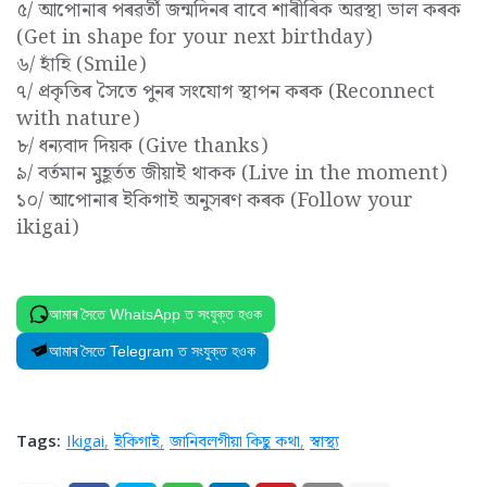
৫/ আপোনাৰ পৰৱৰ্তী জন্মদিনৰ বাবে শাৰীৰিক অৱস্থা ভাল কৰক
(Get in shape for your next birthday)
৬/ হাঁহি (Smile)
৭/ প্ৰকৃতিৰ সৈতে পুনৰ সংযোগ স্থাপন কৰক (Reconnect
with nature)
৮/ ধন্যবাদ দিয়ক (Give thanks)
৯/ বৰ্তমান মুহূৰ্তত জীয়াই থাকক (Live in the moment)
১০/ আপোনাৰ ইকিগাই অনুসৰণ কৰক (Follow your
ikigai)
আমাৰ সৈতে WhatsApp ত সংযুক্ত হওক
আমাৰ সৈতে Telegram ত সংযুক্ত হওক
Tags:
Ikigai
ইকিগাই
জানিবলগীয়া কিছু কথা
স্বাস্থ্য