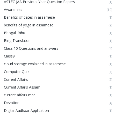
ASTEC JAA Previous Year Question Papers
(1)
Awareness
(10)
Benefits of dates in assamese
(1)
benefits of yoga in assamese
(2)
Bhogali Bihu
(1)
Bing Translator
(1)
Class 10 Questions and answers
(4)
Class9
(1)
cloud storage explained in assamese
(1)
Computer Quiz
(7)
Current Affairs
(2)
Current Affairs Assam
(1)
current affairs mcq
(1)
Devotion
(4)
Digital Aadhaar Application
(1)