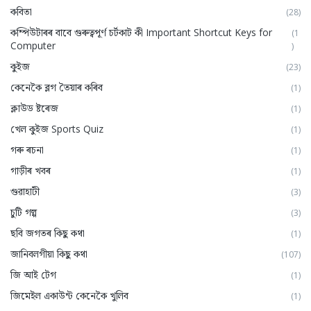
কবিতা
(28)
কম্পিউটাৰৰ বাবে গুৰুত্বপূৰ্ণ চৰ্টকাট কী Important Shortcut Keys for
(1
Computer
)
কুইজ
(23)
কেনেকৈ ব্লগ তৈয়াৰ কৰিব
(1)
ক্লাউড ষ্টৰেজ
(1)
খেল কুইজ Sports Quiz
(1)
গৰু ৰচনা
(1)
গাড়ীৰ খবৰ
(1)
গুৱাহাটী
(3)
চুটি গল্প
(3)
ছবি জগতৰ কিছু কথা
(1)
জানিবলগীয়া কিছু কথা
(107)
জি আই টেগ
(1)
জিমেইল একাউন্ট কেনেকৈ খুলিব
(1)