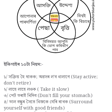
ইকিগাইৰ ১০টা নিয়ম:-
১/ সক্ৰিয় হৈ থাকক; অৱসৰ ল’ব নালাগে (Stay active;
don’t retire)
২/ লাহে লাহে লওক ( Take it slow)
৩/ পেট ভৰাই নিদিব (Don’t fill your stomach)
৪/ ভাল বন্ধুৰ সৈতে নিজকে ঘেৰি ৰাখক (Surround
yourself with good friends)