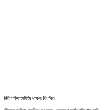
ইকিগাইৰ চাৰিটা ধাৰণা কি কি?