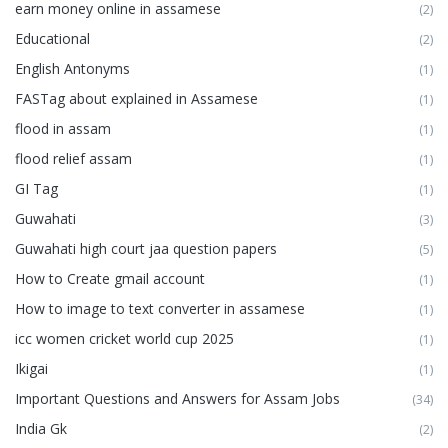
earn money online in assamese
(2)
Educational
(2)
English Antonyms
(1)
FASTag about explained in Assamese
(1)
flood in assam
(1)
flood relief assam
(1)
GI Tag
(1)
Guwahati
(3)
Guwahati high court jaa question papers
(5)
How to Create gmail account
(1)
How to image to text converter in assamese
(1)
icc women cricket world cup 2025
(1)
Ikigai
(1)
Important Questions and Answers for Assam Jobs
(34)
India Gk
(2)