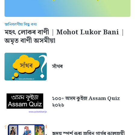
জানিবলগীয়া কিছু কথা
মহৎ লোকৰ বাণী | Mohot Lukor Bani |
অমৃত বাণী অসমীয়া
সাঁথৰ
১০০+ অসম কুইজ Assam Quiz
২০২৬
হৃদয় স্পৰ্শ কৰা জুবিন গাৰ্গৰ কালজয়ী