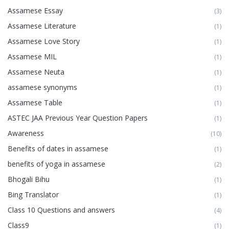
Assamese Essay
(3)
Assamese Literature
(1)
Assamese Love Story
(1)
Assamese MIL
(1)
Assamese Neuta
(1)
assamese synonyms
(1)
Assamese Table
(1)
ASTEC JAA Previous Year Question Papers
(1)
Awareness
(10)
Benefits of dates in assamese
(1)
benefits of yoga in assamese
(2)
Bhogali Bihu
(1)
Bing Translator
(1)
Class 10 Questions and answers
(4)
Class9
(1)