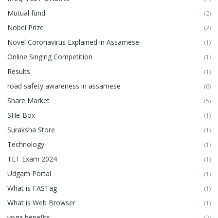
Mutual fund
(2)
Nobel Prize
(2)
Novel Coronavirus Explained in Assamese
(1)
Online Singing Competition
(1)
Results
(1)
road safety awareness in assamese
(6)
Share Market
(5)
SHe-Box
(1)
Suraksha Store
(1)
Technology
(1)
TET Exam 2024
(1)
Udgam Portal
(1)
What is FASTag
(1)
What is Web Browser
(1)
yoga benefits
(2)