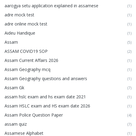
aarogya setu application explained in assamese
(1)
adre mock test
(1)
adre online mock test
(1)
Aideu Handique
(1)
Assam
(5)
ASSAM COVID19 SOP
(2)
Assam Current Affairs 2026
(1)
Assam Geography mcq
(1)
Assam Geography questions and answers
(1)
Assam Gk
(7)
assam hslc exam and hs exam date 2021
(1)
Assam HSLC exam and HS exam date 2026
(1)
Assam Police Question Paper
(4)
assam quiz
(7)
Assamese Alphabet
(1)