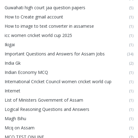
Guwahati high court jaa question papers
(5)
How to Create gmail account
(1)
How to image to text converter in assamese
(1)
icc women cricket world cup 2025
(1)
Ikigai
(1)
Important Questions and Answers for Assam Jobs
(34)
India Gk
(2)
Indian Economy MCQ
(1)
International Cricket Council women cricket world cup
(1)
Internet
(1)
List of Ministers Government of Assam
(1)
Logical Reasoning Questions and Answers
(1)
Magh Bihu
(1)
Mcq on Assam
(1)
MCQ TEST ONLINE
(7)