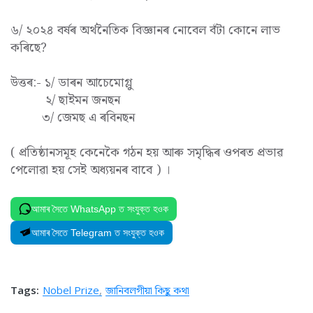
৬/ ২০২৪ বৰ্ষৰ অৰ্থনৈতিক বিজ্ঞানৰ নোবেল বঁটা কোনে লাভ
কৰিছে?
উত্তৰ:- ১/ ডাৰন আচেমোগ্লু
২/ ছাইমন জনছন
৩/ জেমছ এ ৰবিনছন
( প্ৰতিষ্ঠানসমূহ কেনেকৈ গঠন হয় আৰু সমৃদ্ধিৰ ওপৰত প্ৰভাৱ
পেলোৱা হয় সেই অধ্যয়নৰ বাবে ) ।
আমাৰ সৈতে WhatsApp ত সংযুক্ত হওক
আমাৰ সৈতে Telegram ত সংযুক্ত হওক
Tags:
Nobel Prize
জানিবলগীয়া কিছু কথা