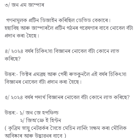
৩/ জন এম জাম্পাৰ
গণনামূলক প্ৰটিন ডিজাইন কৰিছিল ডেভিড বেকাৰে।
হছাবিছ আৰু জাম্পাৰলৈ প্ৰটিন গঠনৰ গৱেষণাৰ বাবে নোবেল বঁটা
প্ৰদান কৰা হৈছে।
৪/ ২০২৪ বৰ্ষৰ চিকিৎসা বিজ্ঞানৰ নোবেল বঁটা কোনে লাভ
কৰিছে?
উত্তৰ:- ভিক্টৰ এমব্রছ আৰু গেৰী ৰুভকুনলৈ এই বৰ্ষৰ চিকিৎসা
বিজ্ঞানৰ নোবেল বঁটা প্ৰদান কৰা হৈছে।
৫/ ২০২৪ বৰ্ষৰ পদাৰ্থ বিজ্ঞানৰ নোবেল বঁটা কোনে লাভ কৰিছে?
উত্তৰ:- ১/ জন জে হপফিল্ড
২/ জিঅ'ফ্রে ই হিন্টন
( কৃত্ৰিম স্নায়ু নেটৱৰ্কৰ সৈতে মেচিন লাৰ্নিং সক্ষম কৰা মৌলিক
আবিষ্কাৰ আৰু উদ্ভাৱনৰ বাবে )