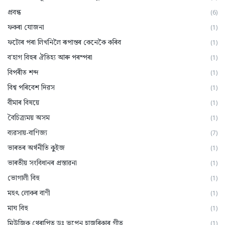
প্ৰবন্ধ
(6)
ফকৰা যোজনা
(1)
ফটোৰ পৰা লিখনিলৈ ৰূপান্তৰ কেনেকৈ কৰিব
(1)
ব'হাগ বিহুৰ ঐতিহ্য আৰু পৰম্পৰা
(1)
বিপৰীত শব্দ
(1)
বিশ্ব পৰিবেশ দিৱস
(1)
বীমাৰ বিষয়ে
(1)
বৈচিত্ৰ্যময় অসম
(1)
ব্যৱসায়-বাণিজ্য
(7)
ভাৰতৰ অৰ্থনীতি কুইজ
(1)
ভাৰতীয় সংবিধানৰ প্ৰস্তাৱনা
(1)
ভোগালী বিহু
(1)
মহৎ লোকৰ বাণী
(1)
মাঘ বিহু
(1)
মিউজিক থেৰাপিত ডঃ ভূপেন হাজৰিকাৰ গীত
(1)