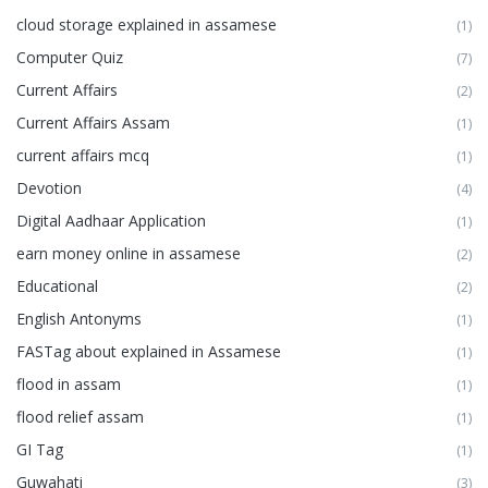
cloud storage explained in assamese
(1)
Computer Quiz
(7)
Current Affairs
(2)
Current Affairs Assam
(1)
current affairs mcq
(1)
Devotion
(4)
Digital Aadhaar Application
(1)
earn money online in assamese
(2)
Educational
(2)
English Antonyms
(1)
FASTag about explained in Assamese
(1)
flood in assam
(1)
flood relief assam
(1)
GI Tag
(1)
Guwahati
(3)