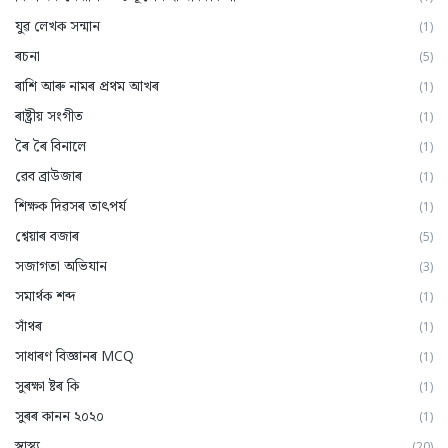
যুৱ লেখক সন্মান
(1)
ৰচনা
(5)
ৰাশি আৰু নামৰ প্ৰথম আখৰ
(1)
ৰাষ্ট্ৰীয় সংগীত
(1)
ৰৈ ৰৈ বিনালে
(1)
ৱেব ব্ৰাউজাৰ
(1)
শিক্ষক দিৱসৰ তাৎপর্য
(1)
শ্বেয়াৰ বজাৰ
(5)
সজাগতা অভিযান
(3)
সমার্থক শব্দ
(1)
সাঁথৰ
(1)
সাধাৰণ বিজ্ঞানৰ MCQ
(1)
সুৰক্ষা ষ্টৰ কি
(1)
সুৰৰ কানন ২০২০
(1)
স্বাস্থ্য
(20)