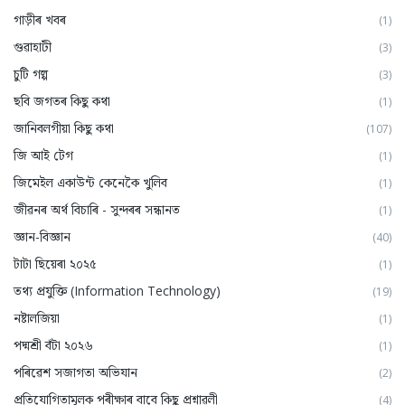
গাড়ীৰ খবৰ
(1)
গুৱাহাটী
(3)
চুটি গল্প
(3)
ছবি জগতৰ কিছু কথা
(1)
জানিবলগীয়া কিছু কথা
(107)
জি আই টেগ
(1)
জিমেইল একাউন্ট কেনেকৈ খুলিব
(1)
জীৱনৰ অৰ্থ বিচাৰি - সুন্দৰৰ সন্ধানত
(1)
জ্ঞান-বিজ্ঞান
(40)
টাটা ছিয়েৰা ২০২৫
(1)
তথ্য প্ৰযুক্তি (Information Technology)
(19)
নষ্টালজিয়া
(1)
পদ্মশ্ৰী বঁটা ২০২৬
(1)
পৰিৱেশ সজাগতা অভিযান
(2)
প্ৰতিযোগিতামূলক পৰীক্ষাৰ বাবে কিছু প্ৰশ্নাৱলী
(4)