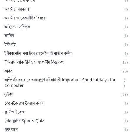
অসমীয়া প্রেম কাহিনী
(1)
অসমীয়া ব্যাকৰণ
(4)
অসমীয়াত ৱেবচাইটৰ বিষয়ে
(1)
আইদেউ সন্দিকৈ
(1)
আমিষ
(1)
ইকিগাই
(1)
ইণ্টাৰনেটৰ পৰা টকা কেনেকৈ উপাৰ্জন কৰিব
(1)
ইতিহাস আৰু ইতিহাস সম্পৰ্কীয় কিছু কথা
(17)
কবিতা
(28)
কম্পিউটাৰৰ বাবে গুৰুত্বপূৰ্ণ চৰ্টকাট কী Important Shortcut Keys for
(1
Computer
)
কুইজ
(23)
কেনেকৈ ব্লগ তৈয়াৰ কৰিব
(1)
ক্লাউড ষ্টৰেজ
(1)
খেল কুইজ Sports Quiz
(1)
গৰু ৰচনা
(1)