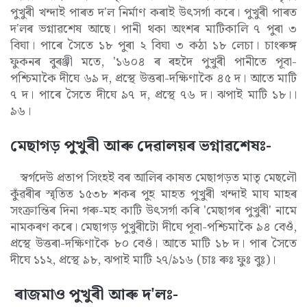
পুখুৰী খন্দাই পাৰত দ'ল নিৰ্মাণ কৰাই উৎসৰ্গা কৰে। পুখুৰী পাৰত
দ'লৰ ভগ্নাৱশেষ আছে। পানী থকা অংশৰ মাটিকালি ৭ পুৰা ৩
বিঘা। পাৰে সৈতে ১৮ পুৰা ২ বিঘা ৩ কঠা ১৮ লেচা। চাংৰুঙ্গ
ফুকনৰ বুৰঞ্জী মতে, '১৬০৪ ৰ ৰহদৈ পুখুৰী পানীতে পূবা-
পশ্চিমাকৈ দীঘে ৬৯ দ, প্ৰস্থে উত্তৰা-দক্ষিণাকৈ ৪৫ দ। আতে মাটি
৭ দ। পাৰে সৈতে দীঘে ৯৭ দ, প্ৰস্থে ৭৬ দ। ঝপাই মাটি ১৮।।
৯৬।
মেছাগড় পুখুৰী আৰু দেৱালয়ৰ ভগ্নাৱশেষঃ-
স্বৰ্গদেউ প্ৰতাপ সিংহই বৰ আলিৰ কাষত মেছাগড়ত মাতৃ মেছলৌ
কুঁৱৰীৰ স্মৃতিত ১৫৩৮ শকৰ পুহ মাহত পুখুৰী খন্দাই মাঘ মাহৰ
সংক্ৰান্তিৰ দিনা গৰু-মহ কাটি উৎসৰ্গা কৰি 'মেছাগৰ পুখুৰী' নামে
নামকৰণ কৰে। মেছাগড় পুখুৰীটো দীঘে পূবা-পশ্চিমাকৈ ৯৪ বেওঁ,
প্ৰস্থে উত্তৰা-দক্ষিণাকৈ ৮০ বেওঁ। আতে মাটি ১৮ দ। পাৰ সৈতে
দীঘে ১১২, প্ৰস্থে ৯৮, ঝপাই মাটি ২৭/৯১৬ (চাঃ ৰুঃ ফুঃ বুঃ)।
ৰাজমাও পুখুৰী আৰু দ'লঃ-