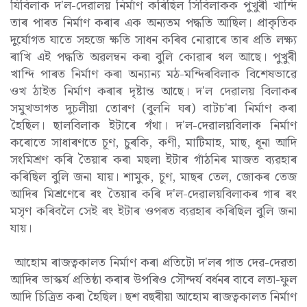
যিবিলাক দ'ল-দেৱালয় নিৰ্মাণ কৰিছিল সিবিলাকক পুখুৰী খান্দি
তাৰ পাৰত নিৰ্মাণ কৰাৰ এক অন্যতম পদ্ধতি আছিল। প্ৰাকৃতিক
দুৰ্যোগত যাতে সহজে ক্ষতি সাধন কৰিব নোৱাৰে তাৰ প্ৰতি লক্ষ্য
ৰাখি এই পদ্ধতি অৱলম্বন কৰা বুলি কোৱাৰ থল আছে। পুখুৰী
খান্দি পাৰত নিৰ্মাণ কৰা অন্যান্য মঠ-মন্দিৰবিলাক বিশেষভাৱে
ওখ ঠাইত নিৰ্মাণ কৰাৰ দৃষ্টান্ত আছে। দ'ল দেৱালয় বিলাকৰ
সমুখভাগত দুচলীয়া তোৰণ (বুলনি ঘৰ) বাটচ'ৰা নিৰ্মাণ কৰা
হৈছিল। ছালবিলাক ইটাৰে গঁথা। দ'ল-দেৱালয়বিলাক নিৰ্মাণ
কৰোতে সাধাৰণতে চূণ, চুৰকি, কণী, মাটিমাহ, মাছ, ধূনা আদি
সংমিশ্ৰণ কৰি তৈয়াৰ কৰা মছলা ইটাৰ গাঁঠনিৰ মাজত ব্যৱহাৰ
কৰিছিল বুলি জনা যায়। শামুক, চূণ, মাছৰ তেল, জোকৰ তেজ
আদিৰ মিশ্ৰণেৰে ৰং তৈয়াৰ কৰি দ'ল-দেৱালয়বিলাকৰ গাৰ ৰং
মসৃণ কৰিবলৈ সেই ৰং ইটাৰ ওপৰত ব্যৱহাৰ কৰিছিল বুলি জনা
যায়।
আহোম ৰাজত্বকালত নিৰ্মাণ কৰা প্ৰতিটো দ'লৰ গাত দেৱ-দেৱতা
আদিৰ ভাস্কৰ্য প্ৰতিষ্ঠা কৰাৰ উপৰিও সৌন্দৰ্য বৰ্ধনৰ বাবে লতা-ফুল
আদি চিত্ৰিত কৰা হৈছিল। ছশ বছৰীয়া আহোম ৰাজত্বকালত নিৰ্মাণ