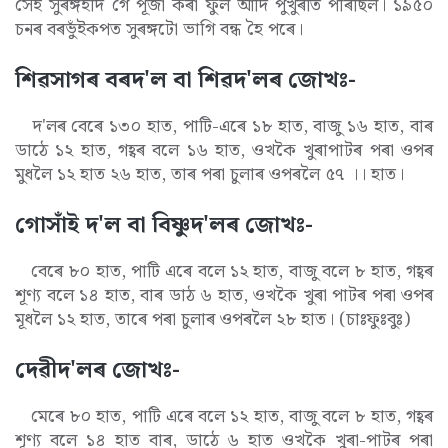
সেই সুৰঙ্গইদি গৈ পূজা কৰা ফুল আদি পুখুৰীত পৰিছিল। ১৯৫০
চনৰ বৰভুঁইকপত সুৰঙ্গটো ভাগি বন্ধ হৈ পৰে।
শিৱসাগৰ বৰদ'ল বা শিৱদ'লৰ জোখঃ-
দ'লৰ বেৰে ১৩০ হাত, পাটি-এৰে ১৮ হাত, বাজু ১৬ হাত, বাৰ
ডাঠে ১২ হাত, গহ্বৰ বলে ১৬ হাত, ওখকৈ খুৰাপাটৰ পৰা ওপৰ
মুধলৈ ১২ হাত ২৬ হাত, তাৰ পৰা চুলাৰ ওপৰলৈ ৫৭ ।। হাত।
গোসাঁই দ'ল বা বিষ্ণুদ'লৰ জোখঃ-
বেৰে ৮০ হাত, পাটি এৰে বলে ১২ হাত, বাজু বলে ৮ হাত, গহ্বৰ
শূণ্য বলে ১৪ হাত, বাৰ ডাঠ ৬ হাত, ওখকৈ খুৰা পাটৰ পৰা ওপৰ
মূধলৈ ১২ হাত, তাৰে পৰা চুলাৰ ওপৰলৈ ২৮ হাত। (চাঃফুঃবুঃ)
দেৱীদ'লৰ জোখঃ-
মেৰে ৮০ হাত, পাটি এৰে বলে ১২ হাত, বাজু বলে ৮ হাত, গহ্বৰ
শূণ্য বলে ১৪ হাত বাৰ, ডাঠে ৬ হাত ওখকৈ খুৰা-পাটৰ পৰা