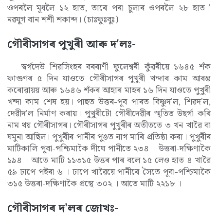
ওপৰলৈ মূধলৈ ১২ হাত, তাৰে পৰা চুলাৰ ওপৰলৈ ২৮ হাত।'
নৱযুগ বান শশী শকাব্দ। (চাঃফুঃবুঃ)
গৌৰীসাগৰ পুখুৰী আৰু দ'লঃ-
স্বৰ্গদেউ শিৱসিংহৰ বৰৰাণী ফুলেশ্বৰী কুঁৱৰীয়ে ১৬৪৫ শঁক
ফাগুণৰ ৫ দিন যাওতে গৌৰীসাগৰ পুখুৰী খন্দাৰ কাম আৰম্ভ
কৰোৱায়য় আৰু ১৬৪৬ শঁকৰ আহাৰ মাহৰ ১৬ দিন যাওতে পুখুৰী
খন্দা কাম শেষ হয়। পাছত উত্তৰ-পূব পাৰত বিষ্ণুদ'ল, শিৱদ'ল,
দেৱীদ'ল নিৰ্মাণ কৰায়। পুখুৰীটো গৌৰীদেৱীৰ স্মৃতিত উছৰ্গা কৰি
নাম থয় গৌৰীসাগৰ। গৌৰীসাগৰ পুখুৰীৰ অতীততে ৩ খন খাৱৈ বা
যমুনা আছিল। পুখুৰীৰ পানীৰ পুঙত নাগ মাৰি প্ৰতিষ্ঠা কৰা। পুখুৰীৰ
মাটিকালি পূবা-পশ্চিমাকৈ দীঘে পানীতে ২৩৪ । উত্তৰা-দক্ষিণাকৈ
১৯৪ । আতে মাটি ১১৩১৫ উত্তৰ পাৰ বলে ১৫ লেও হাত ৪ খাৱৈ
৫৯ ঢাপে পইৰা ৬ । ঢাপে খাৱৈয়ে পানীৰে সৈতে পূবা-পশ্চিমাকৈ
৩১৫ উত্তৰা-দক্ষিণাকৈ প্ৰস্থে ৩০২ । আতে মাটি ২২১৮ ।
গৌৰীসাগৰ দ'লৰ জোখঃ-