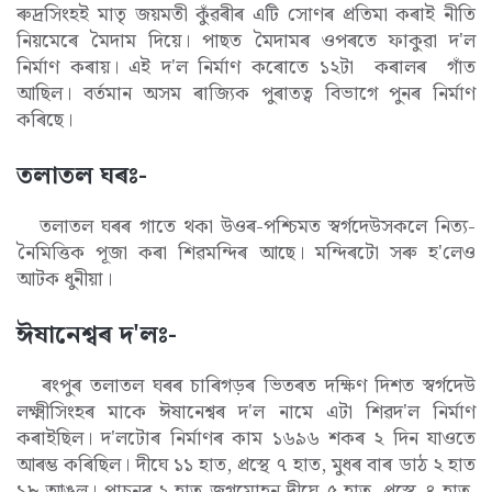
ৰুদ্ৰসিংহই মাতৃ জয়মতী কুঁৱৰীৰ এটি সোণৰ প্ৰতিমা কৰাই নীতি
নিয়মেৰে মৈদাম দিয়ে। পাছত মৈদামৰ ওপৰতে ফাকুৱা দ'ল
নিৰ্মাণ কৰায়। এই দ'ল নিৰ্মাণ কৰোতে ১২টা কৰালৰ গাঁত
আছিল। বৰ্তমান অসম ৰাজ্যিক পুৰাতত্ব বিভাগে পুনৰ নিৰ্মাণ
কৰিছে।
তলাতল ঘৰঃ-
তলাতল ঘৰৰ গাতে থকা উওৰ-পশ্চিমত স্বৰ্গদেউসকলে নিত্য-
নৈমিত্তিক পূজা কৰা শিৱমন্দিৰ আছে। মন্দিৰটো সৰু হ'লেও
আটক ধুনীয়া।
ঈষানেশ্বৰ দ'লঃ-
ৰংপুৰ তলাতল ঘৰৰ চাৰিগড়ৰ ভিতৰত দক্ষিণ দিশত স্বৰ্গদেউ
লক্ষ্মীসিংহৰ মাকে ঈষানেশ্বৰ দ'ল নামে এটা শিৱদ'ল নিৰ্মাণ
কৰাইছিল। দ'লটোৰ নিৰ্মাণৰ কাম ১৬৯৬ শকৰ ২ দিন যাওতে
আৰম্ভ কৰিছিল। দীঘে ১১ হাত, প্ৰস্থে ৭ হাত, মুধৰ বাৰ ডাঠ ২ হাত
১৮ আঙুল। পাচনৰ ২ হাত জগমোহন দীঘে ৫ হাত, প্ৰস্থে ৪ হাত,