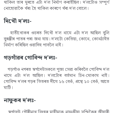
থাকিল তাৰ মূৰতে এটা দ'ল নিৰ্মাণ কৰাইছিল। দ'লটোও সম্পূৰ্ণ
নোহোৱাকৈ খঁৰা হৈ থাকিল কাৰণে খঁৰা দ'ল বোলে।
দিখৌ দ'লঃ-
হাতীখোকৰ ওচৰত দিখৌ দ'ল নামে এটা দ'ল আছিল বুলি
বুৰঞ্জীৰ পাতৰ পৰা জনা যায়। দ'লটো কেতিয়া, কোনে, কোনঠাইত
নিৰ্মাণ কৰিছিল ওৱাদিহ পাবলৈ নাই।
গড়গাঁৱৰ গোবিন্দ দ'লঃ-
গড়গাঁও নগৰত স্বৰ্গদেউসকলে পূজা সেৱা কৰিবলৈ গোবিন্দ দ'ল
নামে এটা দ'ল আছিল। দ'লটোৰ বৰ্তমান চিন-মোকাম নাই।
গোবিন্দ দ'লৰ গড়ৰ ভিতৰত দীঘে ১৬ বেওঁ, প্ৰস্থে ১০ বেওঁ, আতে
মাটি।
নাফুকৰ দ'লঃ-
স্বৰ্গদেউ গৌৰীনাথ সিংহৰ মাহীমাক নাফুকীয়া সন্দিকৈৰ জীয়াৰী