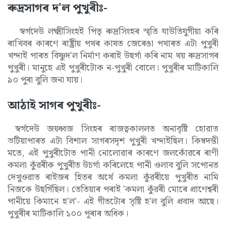
ৰুদ্ৰসাগৰ দ'ল পুখুৰীঃ-
স্বৰ্গদেউ লক্ষ্মীসিংহই পিতৃ ৰুদ্ৰসিংহৰ স্মৃতি যাউতিযুগীয়া কৰি
ৰাখিবৰ কাৰণে ৰাষ্ট্ৰীয় পথৰ কাষত জেৰেঙা পথাৰত এটা পুখুৰী
খন্দাই পাৰত বিষ্ণুদ'ল নিৰ্মাণ কৰাই উছৰ্গা কৰি নাম থয় ৰুদ্ৰসাগৰ
পুখুৰী। মানুহে এই পুখুৰীটোক ন-পুখুৰী বোলে। পুখুৰীৰ মাটিকালি
৯০ পুৰা বুলি জনা যায়।
আঠাই সাগৰ পুখুৰীঃ-
স্বৰ্গদেউ জয়ধ্বজ সিংহৰ ৰাজত্বকাললত অনাবৃষ্টি হোৱাত
ভটিয়াপাৰত এটা বিশাল সাগৰসদৃশ পুখুৰী খন্দাইছিল। কিম্বদন্তী
মতে, এই পুখুৰীটোত পানী নোলোৱাৰ কাৰণে জলকোঁৱৰে ৰাণী
কমলা কুঁৱৰীক পুখুৰীত উচৰ্গা কৰিলেহে পানী ওলাব বুলি সপোনত
দেখুওৱাত ৰাইজৰ হিতৰ অৰ্থে কমলা কুঁৱৰীয়ে পুখুৰীত নামি
নিজকে উছৰ্গিছিল। তেতিয়াৰ পৰাই 'কমলা কুঁৱৰী মোৰে প্ৰাণেশ্বৰী
পানীয়ে কিমানে হ'ল'- এই গীতটোৰ সৃষ্টি হ'ল বুলি প্ৰবাদ আছে।
পুখুৰীৰ মাটিকালি ১০০ পূৰাৰ অধিক।