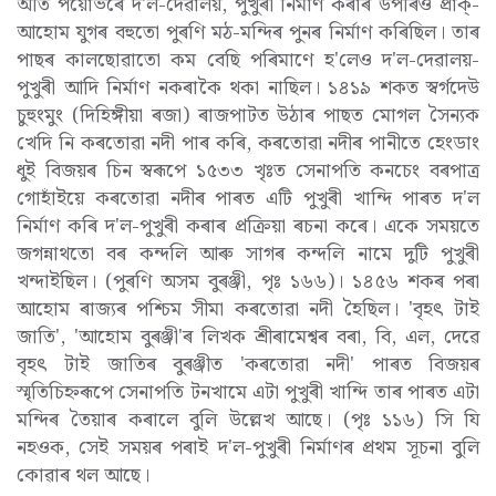
অতি পয়োভৰে দ'ল-দেৱালয়, পুখুৰী নিৰ্মাণ কৰাৰ উপৰিও প্ৰাক্-
আহোম যুগৰ বহুতো পুৰণি মঠ-মন্দিৰ পুনৰ নিৰ্মাণ কৰিছিল। তাৰ
পাছৰ কালছোৱাতো কম বেছি পৰিমাণে হ'লেও দ'ল-দেৱালয়-
পুখুৰী আদি নিৰ্মাণ নকৰাকৈ থকা নাছিল। ১৪১৯ শকত স্বৰ্গদেউ
চুহুংমুং (দিহিঙ্গীয়া ৰজা) ৰাজপাটত উঠাৰ পাছত মোগল সৈন্যক
খেদি নি কৰতোৱা নদী পাৰ কৰি, কৰতোৱা নদীৰ পানীতে হেংডাং
ধুই বিজয়ৰ চিন স্বৰূপে ১৫৩৩ খৃঃত সেনাপতি কনচেং বৰপাত্র
গোহাঁইয়ে কৰতোৱা নদীৰ পাৰত এটি পুখুৰী খান্দি পাৰত দ'ল
নিৰ্মাণ কৰি দ'ল-পুখুৰী কৰাৰ প্ৰক্ৰিয়া ৰচনা কৰে। একে সময়তে
জগন্নাথতো বৰ কন্দলি আৰু সাগৰ কন্দলি নামে দুটি পুখুৰী
খন্দাইছিল। (পুৰণি অসম বুৰঞ্জী, পৃঃ ১৬৬)। ১৪৫৬ শকৰ পৰা
আহোম ৰাজ্যৰ পশ্চিম সীমা কৰতোৱা নদী হৈছিল। 'বৃহৎ টাই
জাতি', 'আহোম বুৰঞ্জী'ৰ লিখক শ্ৰীৰামেশ্বৰ বৰা, বি, এল, দেৱে
বৃহৎ টাই জাতিৰ বুৰঞ্জীত 'কৰতোৱা নদী' পাৰত বিজয়ৰ
স্মৃতিচিহ্নৰূপে সেনাপতি টনখামে এটা পুখুৰী খান্দি তাৰ পাৰত এটা
মন্দিৰ তৈয়াৰ কৰালে বুলি উল্লেখ আছে। (পৃঃ ১১৬) সি যি
নহওক, সেই সময়ৰ পৰাই দ'ল-পুখুৰী নিৰ্মাণৰ প্ৰথম সূচনা বুলি
কোৱাৰ থল আছে।