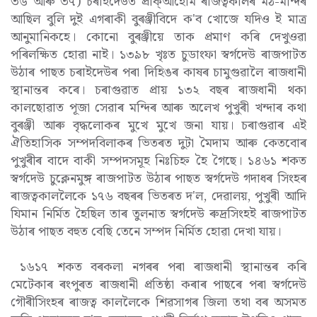
৩৬ আৰু ৩৭) চৰাইদেউত প্ৰাক্আহোম ৰাজত্বকালৰ মঠ-মন্দিৰ
আছিল বুলি দুই এগৰাকী বুৰঞ্জীবিদে ক'ব খোজে যদিও ই মাত্ৰ
আনুমানিকহে। কোনো বুৰঞ্জীয়ে তাক প্ৰমাণ কৰি দেখুওৱা
পৰিলক্ষিত হোৱা নাই। ১৩৯৮ খৃঃত চুডাংফা স্বৰ্গদেউ ৰাজপাটত
উঠাৰ পাছত চৰাইদেউৰ পৰা দিহিঙৰ কাষৰ চামুগুৱালৈ ৰাজধানী
স্থানান্তৰ কৰে। চৰাগুৱাত প্ৰায় ১৩২ বছৰ ৰাজধানী থকা
কালছোৱাত পূজা সেৱাৰ মন্দিৰ আৰু অলেখ পুখুৰী খন্দাৰ কথা
বুৰঞ্জী আৰু বৃদ্ধলোকৰ মুখে মুখে জনা যায়। চৰাগুৱাৰ এই
ঐতিহাসিক সম্পদবিলাকৰ ভিতৰত দুটা মৈদাম আৰু কেতবোৰ
পুখুৰীৰ বাদে বাকী সম্পদসমূহ নিঃচিহ্ন হৈ গৈছে। ১৪৬১ শকত
স্বৰ্গদেউ চুক্লেনমুঙ্গ ৰাজপাটত উঠাৰ পাছত স্বৰ্গদেউ গদাধৰ সিংহৰ
ৰাজত্বকাললৈকে ১৭৬ বছৰৰ ভিতৰত দ'ল, দেৱালয়, পুখুৰী আদি
যিমান নিৰ্মিত হৈছিল তাৰ তুলনাত স্বৰ্গদেউ ৰুদ্ৰসিংহই ৰাজপাটত
উঠাৰ পাছত বহুত বেছি তেনে সম্পদ নিৰ্মিত হোৱা দেখা যায়।
১৬১৭ শকত বৰকলা নগৰৰ পৰা ৰাজধানী স্থানান্তৰ কৰি
মেটেকাৰ ৰংপুৰত ৰাজধানী প্ৰতিষ্ঠা কৰাৰ পাছৰে পৰা স্বৰ্গদেউ
গৌৰীসিংহৰ ৰাজত্ব কাললৈকে শিৱসাগৰ জিলা তথা বৰ অসমত