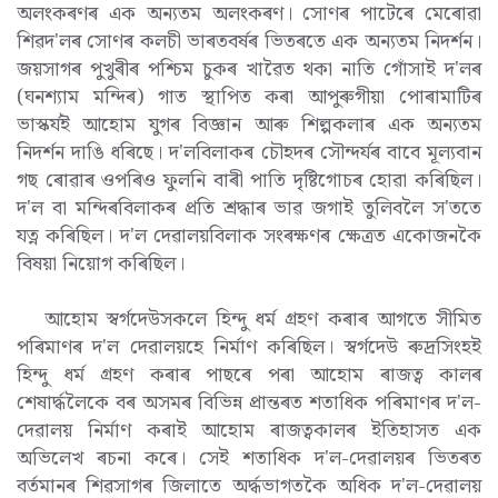
অলংকৰণৰ এক অন্যতম অলংকৰণ। সোণৰ পাটেৰে মেৰোৱা
শিৱদ'লৰ সোণৰ কলচী ভাৰতবৰ্ষৰ ভিতৰতে এক অন্যতম নিদৰ্শন।
জয়সাগৰ পুখুৰীৰ পশ্চিম চুকৰ খাৱৈত থকা নাতি গোঁসাই দ'লৰ
(ঘনশ্যাম মন্দিৰ) গাত স্থাপিত কৰা আপুৰুগীয়া পোৰামাটিৰ
ভাস্কৰ্যই আহোম যুগৰ বিজ্ঞান আৰু শিল্পকলাৰ এক অন্যতম
নিদৰ্শন দাঙি ধৰিছে। দ'লবিলাকৰ চৌহদৰ সৌন্দৰ্যৰ বাবে মূল্যবান
গছ ৰোৱাৰ ওপৰিও ফুলনি বাৰী পাতি দৃষ্টিগোচৰ হোৱা কৰিছিল।
দ'ল বা মন্দিৰবিলাকৰ প্ৰতি শ্ৰদ্ধাৰ ভাৱ জগাই তুলিবলৈ স'ততে
যত্ন কৰিছিল। দ'ল দেৱালয়বিলাক সংৰক্ষণৰ ক্ষেত্ৰত একোজনকৈ
বিষয়া নিয়োগ কৰিছিল।
আহোম স্বৰ্গদেউসকলে হিন্দু ধৰ্ম গ্ৰহণ কৰাৰ আগতে সীমিত
পৰিমাণৰ দ'ল দেৱালয়হে নিৰ্মাণ কৰিছিল। স্বৰ্গদেউ ৰুদ্ৰসিংহই
হিন্দু ধৰ্ম গ্ৰহণ কৰাৰ পাছৰে পৰা আহোম ৰাজত্ব কালৰ
শেষাৰ্দ্ধলৈকে বৰ অসমৰ বিভিন্ন প্ৰান্তৰত শতাধিক পৰিমাণৰ দ'ল-
দেৱালয় নিৰ্মাণ কৰাই আহোম ৰাজত্বকালৰ ইতিহাসত এক
অভিলেখ ৰচনা কৰে। সেই শতাধিক দ'ল-দেৱালয়ৰ ভিতৰত
বৰ্তমানৰ শিৱসাগৰ জিলাতে অৰ্দ্ধভাগতকৈ অধিক দ'ল-দেৱালয়