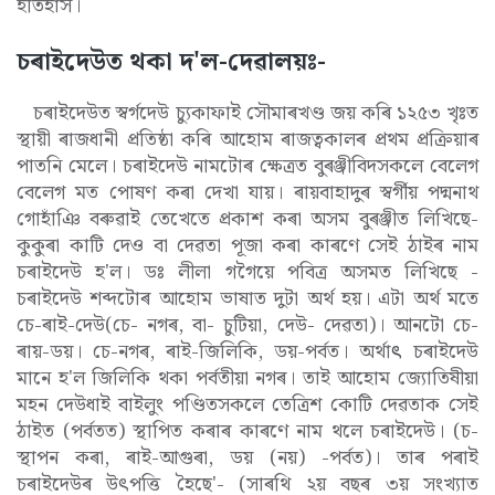
ইতিহাস।
চৰাইদেউত থকা দ'ল-দেৱালয়ঃ-
চৰাইদেউত স্বৰ্গদেউ চ্যুকাফাই সৌমাৰখণ্ড জয় কৰি ১২৫৩ খৃঃত
স্থায়ী ৰাজধানী প্ৰতিষ্ঠা কৰি আহোম ৰাজত্বকালৰ প্ৰথম প্ৰক্ৰিয়াৰ
পাতনি মেলে। চৰাইদেউ নামটোৰ ক্ষেত্ৰত বুৰঞ্জীবিদসকলে বেলেগ
বেলেগ মত পোষণ কৰা দেখা যায়। ৰায়বাহাদুৰ স্বৰ্গীয় পদ্মনাথ
গোহাঁঞি বৰুৱাই তেখেতে প্ৰকাশ কৰা অসম বুৰঞ্জীত লিখিছে-
কুকুৰা কাটি দেও বা দেৱতা পূজা কৰা কাৰণে সেই ঠাইৰ নাম
চৰাইদেউ হ'ল। ডঃ লীলা গগৈয়ে পবিত্ৰ অসমত লিখিছে -
চৰাইদেউ শব্দটোৰ আহোম ভাষাত দুটা অৰ্থ হয়। এটা অৰ্থ মতে
চে-ৰাই-দেউ(চে- নগৰ, বা- চুটিয়া, দেউ- দেৱতা)। আনটো চে-
ৰায়-ডয়। চে-নগৰ, ৰাই-জিলিকি, ডয়-পৰ্বত। অৰ্থা
ৎ
চৰাইদেউ
মানে হ'ল জিলিকি থকা পৰ্বতীয়া নগৰ। তাই আহোম জ্যোতিষীয়া
মহন দেউধাই বাইলুং পণ্ডিতসকলে তেত্ৰিশ কোটি দেৱতাক সেই
ঠাইত (পৰ্বতত) স্থাপিত কৰাৰ কাৰণে নাম থলে চৰাইদেউ। (চ-
স্থাপন কৰা, ৰাই-আগুৰা, ডয় (নয়) -পৰ্বত)। তাৰ পৰাই
চৰাইদেউৰ উৎপত্তি হৈছে'- (সাৰথি ২য় বছৰ ৩য় সংখ্যাত