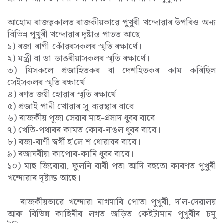
আহোম ৰাজত্বকালত ৰাজকীয়ভাৱে পুখুৰী খন্দোৱাৰ উপৰিও অন্য
বিভিন্ন পুখুৰী খন্দোৱাৰ দৃষ্টান্ত পাতত আছে-
১) ৰজা-ৰাণী-কোঁৱৰসকলৰ স্মৃতি ৰক্ষাৰ্থে।
২) মন্ত্ৰী বা ডা-ডাঙৰীয়াসকলৰ স্মৃতি ৰক্ষাৰ্থে।
৩) যিসকলে প্ৰজাহিতকৰ বা দেশহিতকৰ কাম কৰিছিল
সেইসকলৰ স্মৃতি ৰক্ষাৰ্থে।
৪) ৰণত জয়ী হোৱাৰ স্মৃতি ৰক্ষাৰ্থে।
৫) প্ৰজাই পানী খোৱাৰ সু-ব্যৱস্থাৰ বাবে।
৬) ৰাজকীয় পূজা সেৱাৰ মাহ-প্ৰসাদ ধুবৰ বাবে।
৭) খেতি-পথাৰৰ কামত কোৰ-নাঙল ধুবৰ বাবে।
৮) ৰজা-ৰাণী স্বৰ্গী হ'লে শ ধোৱাবৰ বাবে।
৯) ৰজাঘৰীয়া কাপোৰ-কানি ধুবৰ বাবে।
১০) মাছ জিৰোৱা, ফুলনি বাৰী পতা আদি বহুতো কাৰণত পুখুৰী
খন্দোৱাৰ দৃষ্টান্ত আছে।
ৰাজকীয়ভাৱে খন্দোৱা নাগমাৰি পোতা পুখুৰী, দ'ল-দেৱালয়
আৰু বিভিন্ন কাহিনীৰ লগত জড়িত কেইটামান পুখুৰীৰ চমু