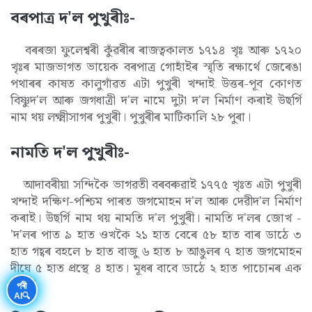
বৰপাত্ৰ দ'ল পুখুৰীঃ-
বৰৰজা ফুলেশ্বৰী কুঁৱৰীৰ ৰাজত্বকালত ১৭১৪ খৃঃ আৰু ১৭২০
খৃঃৰ মাজভাগত ভায়েক বৰপাত্ৰ গোহাঁইৰ স্মৃতি ৰক্ষাৰ্থে জেৰেঙা
পথাৰৰ কাষত কালুগাঁৱত এটা পুখুৰী খন্দাই উত্তৰ-পূব কোণত
বিষ্ণুদ'ল আৰু জগধাত্ৰী দ'ল নামে দুটা দ'ল নিৰ্মাণ কৰাই উছৰ্গি
নাম থয় লক্ষ্মীসাগৰ পুখুৰী। পুখুৰীৰ মাটিকালি ২৮ পুৰা।
নামতি দ'ল পুখুৰীঃ-
আদাবৰীয়া সন্দিকৈ ভাগৱতী বৰবৰুৱাই ১৭৭৫ খৃঃত এটা পুখুৰী
খন্দাই দক্ষিণ-পশ্চিম পাৰত জগমোহন দ'ল আৰু দেৱীদ'ল নিৰ্মাণ
কৰাই। উছৰ্গি নাম থয় নামতি দ'ল পুখুৰী। নামতি দ'লৰ জোখ -
'দ'লৰ পাত ৯ হাত ওখকৈ ২১ হাত বেৰে ৫৮ হাত বাৰ ডাঠে ৩
হাত গহ্বৰ বহলে ৮ হাত বাজু ৬ হাত ৮ আঙুলৰ ৭ হাত জগমোহন
দীঘে ৫ হাত প্ৰস্থে ৪ হাত। মূধৰ বাবে ডাঠে ২ হাত পাচোনৰ এক
হাত।'
পৰী
AI🔍