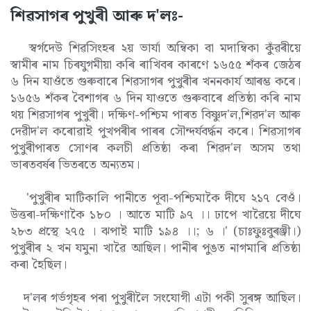
শিৱসাগৰ পুখুৰী আৰু দ'লঃ-
স্বৰ্গদেউ শিৱসিংহৰ ২য় ভাৰ্যা অম্বিকা বা মদাম্বিকা কুঁৱৰীয়ে
স্বামীৰ নাম চিৰযুগমীয়া কৰি ৰাখিবৰ কাৰণে ১৬৫৫ শঁকৰ জেঠৰ
৬ দিন যাওঁতে গুৰুবাৰে শিৱসাগৰ পুখুৰীৰ খননকাৰ্য আৰম্ভ কৰে।
১৬৫৬ শঁকৰ বৈশাগৰ ৬ দিন যাওতে গুৰুবাৰে প্ৰতিষ্ঠা কৰি নাম
থয় শিৱসাগৰ পুখুৰী। দক্ষিণ-পশ্চিম পাৰত বিষ্ণুদ'ল,শিৱদ'ল আৰু
দেৱীদ'ল কৰোৱাই পুখপৰীৰ পাৰৰ সৌন্দৰ্যবৰ্দ্ধন কৰে। শিৱসাগৰ
পুখুৰীপাৰত সোণৰ কলচী প্ৰতিষ্ঠা কৰা শিৱদ'ল অসম তথা
ভাৰতবৰ্ষৰ ভিতৰতে অন্যতম।
'পুখুৰীৰ মাটিকালি পানীতে পূবা-পশ্চিমাকৈ দীঘে ২১৭ বেওঁ।
উত্তৰা-দক্ষিণাকৈ ১৮০ । আতে মাটি ৯৭ ।। ঢাপে খাৱৈয়ে দীঘে
২৮৩ প্ৰস্থে ২৭৫ । ঝপাই মাটি ১৯৪ ।।; ৬ ।' (চাঃফুঃবুৰঞ্জী।)
পুখুৰীৰ ২ খন যমুনা খাৱৈ আছিল। পানীৰ পুঙত নাগমাৰি প্ৰতিষ্ঠা
কৰা হৈছিল।
দ'লৰ গৰ্ভগৃহৰ পৰা পুখুৰীলৈ সংযোগী এটা পকী সুৰঙ্গ আছিল।