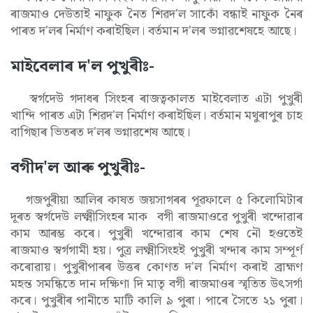
ৰাজমাও দেউতাই নাফুক নৈত শিৱদ'ল সাকোঁ বন্ধাই নাফুক নৈৰ
পাৰত দ'লৰ নিৰ্মাণ কৰাইছিল। বৰ্তমান দ'লৰ ভগ্নাৱশেষহে আছে।
মাইবেলাৰ দ'ল পুখুৰীঃ-
স্বৰ্গদেউ গদাধৰ সিংহৰ ৰাজত্বকালত মাইবেলাত এটা পুখুৰী
খান্দি পাৰত এটা শিৱদ'ল নিৰ্মাণ কৰাইছিল। বৰ্তমান মথুৰাপুৰ চাহ
বাগিছাৰ ভিতৰত দ'লৰ ভগ্নাৱশেষ আছে।
বগীদ'ল আৰু পুখুৰীঃ-
গজপুৰীয়া আলিৰ কাষত জয়সাগৰৰ পূৱফালে ৫ কিলোমিটাৰ
দূৰত স্বৰ্গদেউ লক্ষ্মীসিংহৰ মাক বগী ৰাজমাওৱে পুখুৰী খন্দোৱাৰ
কাম আৰম্ভ কৰে। পুখুৰী খন্দোৱাৰ কাম শেষ নৌ হওতেই
ৰাজমাও স্বৰ্গগামী হয়। পুত্ৰ লক্ষ্মীসিংহই পুখুৰী খন্দাৰ কাম সম্পূৰ্ণ
কৰোৱায়। পুখুৰীপাৰৰ উত্তৰ কোণত দ'ল নিৰ্মাণ কৰাই ব্ৰাহ্মণ
মহন্ত সমন্ধিতে দান দক্ষিণা দি মাতৃ বগী ৰাজমাওৰ স্মৃতিত উৎসৰ্গা
কৰে। পুখুৰীৰ পানীতে মাটি কালি ৯ পুৰা। পাৰে সৈতে ২১ পুৰা।