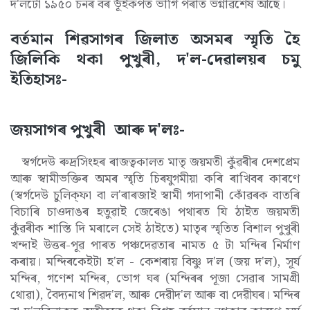
দ'লটো ১৯৫০ চনৰ বৰ ভূঁইকপত ভাগি পৰাত ভগ্নাৱশেষ আছে।
বৰ্তমান শিৱসাগৰ জিলাত অসমৰ স্মৃতি হৈ
জিলিকি থকা পুখুৰী, দ'ল-দেৱালয়ৰ চমু
ইতিহাসঃ-
জয়সাগৰ পুখুৰী আৰু দ'লঃ-
স্বৰ্গদেউ ৰুদ্ৰসিংহৰ ৰাজত্বকালত মাতৃ জয়মতী কুঁৱৰীৰ দেশপ্ৰেম
আৰু স্বামীভক্তিৰ অমৰ স্মৃতি চিৰযুগমীয়া কৰি ৰাখিবৰ কাৰণে
(স্বৰ্গদেউ চুলিক্ফা বা ল'ৰাৰজাই স্বামী গদাপানী কোঁৱৰক বাতৰি
বিচাৰি চাওদাঙৰ হতুৱাই জেৰেঙা পথাৰত যি ঠাইত জয়মতী
কুঁৱৰীক শাস্তি দি মৰালে সেই ঠাইতে) মাতৃৰ স্মৃতিত বিশাল পুখুৰী
খন্দাই উত্তৰ-পূৱ পাৰত পঞ্চদেৱতাৰ নামত ৫ টা মন্দিৰ নিৰ্মাণ
কৰায়। মন্দিৰকেইটা হ'ল - কেশৰায় বিষ্ণু দ'ল (জয় দ'ল), সূৰ্য
মন্দিৰ, গণেশ মন্দিৰ, ভোগ ঘৰ (মন্দিৰৰ পূজা সেৱাৰ সামগ্ৰী
থোৱা), বৈদ্যনাথ শিৱদ'ল, আৰু দেৱীদ'ল আৰু বা দেৱীঘৰ। মন্দিৰ