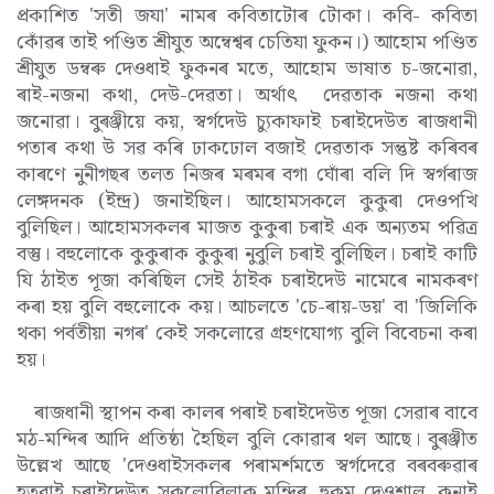
প্ৰকাশিত 'সতী জযা' নামৰ কবিতাটোৰ টোকা। কবি- কবিতা
কোঁৱৰ তাই পণ্ডিত শ্ৰীযুত অম্বেশ্বৰ চেতিযা ফুকন।) আহোম পণ্ডিত
শ্ৰীযুত ডম্বৰু দেওধাই ফুকনৰ মতে, আহোম ভাষাত চ-জনোৱা,
ৰাই-নজনা কথা, দেউ-দেৱতা। অৰ্থাৎ দেৱতাক নজনা কথা
জনোৱা। বুৰঞ্জীয়ে কয়, স্বৰ্গদেউ চ্যুকাফাই চৰাইদেউত ৰাজধানী
পতাৰ কথা উ সৱ কৰি ঢাকঢোল বজাই দেৱতাক সন্তুষ্ট কৰিবৰ
কাৰণে নুনীগছৰ তলত নিজৰ মৰমৰ বগা ঘোঁৰা বলি দি স্বৰ্গৰাজ
লেঙ্গদনক (ইন্দ্ৰ) জনাইছিল। আহোমসকলে কুকুৰা দেওপখি
বুলিছিল। আহোমসকলৰ মাজত কুকুৰা চৰাই এক অন্যতম পৱিত্ৰ
বস্তু। বহুলোকে কুকুৰাক কুকুৰা নুবুলি চৰাই বুলিছিল। চৰাই কাটি
যি ঠাইত পূজা কৰিছিল সেই ঠাইক চৰাইদেউ নামেৰে নামকৰণ
কৰা হয় বুলি বহুলোকে কয়। আচলতে 'চে-ৰায়-ডয়' বা 'জিলিকি
থকা পৰ্বতীয়া নগৰ' কেই সকলোৱে গ্ৰহণযোগ্য বুলি বিবেচনা কৰা
হয়।
ৰাজধানী স্থাপন কৰা কালৰ পৰাই চৰাইদেউত পূজা সেৱাৰ বাবে
মঠ-মন্দিৰ আদি প্ৰতিষ্ঠা হৈছিল বুলি কোৱাৰ থল আছে। বুৰঞ্জীত
উল্লেখ আছে 'দেওধাইসকলৰ পৰামৰ্শমতে স্বৰ্গদেৱে বৰবৰুৱাৰ
হতুৱাই চৰাইদেউত সকলোবিলাক মন্দিৰ, হুকুম দেওশাল, কনাই