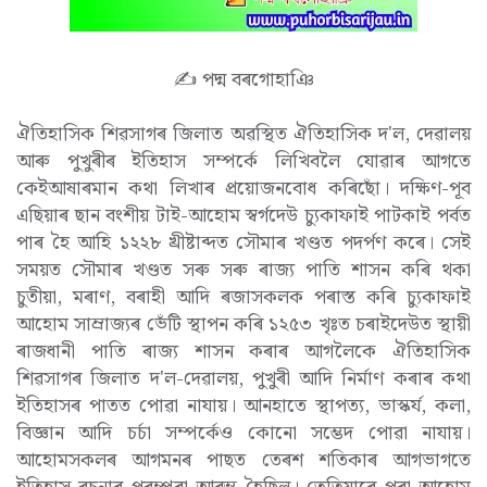
✍ পদ্ম বৰগোহাঞি
ঐতিহাসিক শিৱসাগৰ জিলাত অৱস্থিত ঐতিহাসিক দ'ল, দেৱালয়
আৰু পুখুৰীৰ ইতিহাস সম্পৰ্কে লিখিবলৈ যোৱাৰ আগতে
কেইআষাৰমান কথা লিখাৰ প্ৰয়োজনবোধ কৰিছোঁ। দক্ষিণ-পূব
এছিয়াৰ ছান বংশীয় টাই-আহোম স্বৰ্গদেউ চ্যুকাফাই পাটকাই পৰ্বত
পাৰ হৈ আহি ১২২৮ খ্ৰীষ্টাব্দত সৌমাৰ খণ্ডত পদৰ্পণ কৰে। সেই
সময়ত সৌমাৰ খণ্ডত সৰু সৰু ৰাজ্য পাতি শাসন কৰি থকা
চুতীয়া, মৰাণ, বৰাহী আদি ৰজাসকলক পৰাস্ত কৰি চ্যুকাফাই
আহোম সাম্ৰাজ্যৰ ভেঁটি স্থাপন কৰি ১২৫৩ খৃঃত চৰাইদেউত স্থায়ী
ৰাজধানী পাতি ৰাজ্য শাসন কৰাৰ আগলৈকে ঐতিহাসিক
শিৱসাগৰ জিলাত দ'ল-দেৱালয়, পুখুৰী আদি নিৰ্মাণ কৰাৰ কথা
ইতিহাসৰ পাতত পোৱা নাযায়। আনহাতে স্থাপত্য, ভাস্কৰ্য, কলা,
বিজ্ঞান আদি চৰ্চা সম্পৰ্কেও কোনো সম্ভেদ পোৱা নাযায়।
আহোমসকলৰ আগমনৰ পাছত তেৰশ শতিকাৰ আগভাগতে