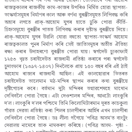
ইতিহাস ৰচনাৰ পৰম্পৰা আৰম্ভ হৈছিল। তেতিয়াৰে পৰা আহোম
ৰাজত্বকালৰ ৰাজকীয় কাম-কাজৰ উপৰিও নিৰ্মিত হোৱা স্থাপত্য-
ভাস্কৰ্য্যসমূহৰ নিৰ্মাণৰ কাল আৰু বৰ্ণনা বুৰঞ্জীসমূহত লিপিবদ্ধ কৰি
অহাৰ লগতে প্ৰাক্-আহোম যুগৰ হাতে ঢুকি পোৱা কীৰ্তি-
চিহ্নসমূহো বুৰঞ্জীৰ পাতত লিপিবদ্ধ কৰাৰ দৃষ্টান্ত বুৰঞ্জীয়ে দিয়ে।
প্ৰাক্-আহোম যুগৰ উৱলি যোৱা বহুতো স্থাপত্য-ভাস্কৰ্য আহোম
ৰাজত্বকালত পুনৰ নিৰ্মাণ কৰি সেই জাতিসমূহৰ অতীত ঐতিহ্য
ৰক্ষা কৰাৰ উদাহৰণো বুৰঞ্জীত পোৱা যায়। স্বৰ্গদেউ চ্যুকাফাই
১২৫৩ খৃঃত চৰাইদেউত ৰাজধানী প্ৰতিষ্ঠা কৰাৰে পৰা স্বৰ্গদেউ
চুদাংফাৰ (১৩৯৭-১৪০৭) দিনলৈকে প্ৰায় ১৫০ বছৰ ধৰি এই ঠাই
আহোম ৰাজ্যৰ ৰাজধানী আছিল। এই কালছোৱাৰ ভিতৰত
চৰাইদেউত ভালেমান মঠ-মন্দিৰ স্থাপন কৰাৰ কথা বুৰঞ্জীয়ে
দৃষ্টিগোচৰ কৰে। বৰ্তমান দুটা মন্দিৰৰ ভগ্নাৱশেষহে মাথোন
দেখিবলৈ পোৱা গৈছে। এটা দেওশালৰ মন্দিৰ, আনটো লাংকুৰি
দ'ল। লাংকুৰি দ'লৰ পশ্চিমে তিনি কিলোমিটাৰমান দূৰত কাচকুলা
গাঁৱত দেৱতা প্ৰতিষ্ঠা কৰা শিলৰ চালপীৰাৰ আৰ্হিৰ এখন চালপীৰা
দেখিবলৈ পোৱা গৈছে। ডঃ লীলা গগৈয়ে 'পবিত্ৰ অসম'ত বাংটুং
দেৱালয় নামেৰে তাক নামকৰণ কৰিছে। (পবিত্ৰ অসম- পৃষ্ঠা -