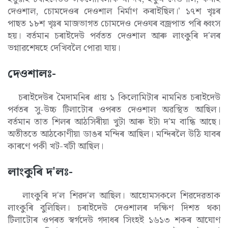
দেওশাল, চোমদেওৰ দেওশাল নিৰ্মাণ কৰাইছিল।' ১৭শ খৃঃৰ
পাছত ১৮শ খৃঃৰ মাজভাগত চোমদেও দেওঘৰ বজ্ৰপাত পৰি ধ্বংস
হয়। বৰ্তমান চৰাইদেউ পৰ্বতত দেওশাল আৰু লাংকুৰি দ'লৰ
ভগ্নাৱশেষহে দেখিবলৈ পোৱা যায়।
দেওশালঃ-
চৰাইদেউৰ মৈদামনিৰ প্ৰায় ১ কিলোমিটাৰ নামনিত চৰাইদেউ
পৰ্বতৰ সু-উচ্চ টিলাটোৰ ওপৰত দেওশাল অৱস্থিত আছিল।
বৰ্তমান তাত শিলৰ আঠসিৰীয়া খুটা আৰু ইটা দ'ম বান্ধি আছে।
অতীততে আঠকোণীয়া ডাঙৰ মন্দিৰ আছিল। মন্দিৰলৈ উঠি যাবৰ
কাৰণে পকী খট-খটী আছিল।
লাংকুৰি দ'লঃ-
লাংকুৰি দ'ল শিৱদ'ল আছিল। আহোমসকলে শিৱদেৱতাক
লাংকুৰি বুলিছিল। চৰাইদেউ দেওশালৰ দক্ষিণ দিশত থকা
টিলাটোৰ ওপৰত স্বৰ্গদেউ গদাধৰ সিংহই ১৬১৩ শকৰ আঘোণ