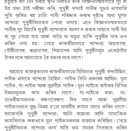
হতুৱাই বাং চেং মৰাই স্থান নিৰ্বাচন কৰি বিজ্ঞানসন্মতভাৱে পুং বা
উহ থকা ঠাই পৰীক্ষা কৰি, পুখুৰী খন্দাই পানীৰ পুঙত নাগমাৰি
পুতি গুৰিত ৰহ ঢালি পানী পৰিষ্কাৰ কৰাৰ দৃষ্টান্ত অন্য যুগত
খন্দোৱা পুখুৰীবিলাকত পোৱা নাযায়। এনে বিজ্ঞানসন্মতভাৱে
পানীৰ পুং বিচাৰি পুখুৰী খন্দোৱাত অলপ দ কৰাৰ পাছতে পানী উহ
বা পুং পোৱা যায় আৰু খাৱৈ বা যমুনা খান্দি পুখুৰীৰ পাৰ ওখ
কৰিব লগা হয়। সেয়ে ৰাজকীয়ভাৱে খন্দোৱা জয়সাগৰ,
গৌৰীসাগৰ, ৰুদ্ৰসাগৰ, শিৱসাগৰ আদি পুখুৰীসমূহ একেঠাইত
টাবৰ দৰে আলাসতে ৰৈ থকাৰ দৰে লাগে।
আহোম ৰাজত্বকালত ৰাজকীয়ভাৱে যিবিলাক পুখুৰী খন্দাইছিল,
পাইক প্ৰথাৰে খন্দোৱা হৈছিল। পাইক তিনি প্ৰকাৰৰ আছিল- মূল
পাইক, গা-পাইক আৰু দুৱলীয়া পাইক। মূল পাইকে ৰাইজৰ বিভিন্ন
উন্নয়নমূলক কাম কৰিব লাগে। গা-পাইকে ৰজা, ডা-
ডাঙৰীয়াসকলক ৰক্ষণাবেক্ষণ দিব লাগে আৰু দুৱলীয়া
পাইকসকলে যুদ্ধ-বিগ্ৰহ হ'লে যাবতীয় কামত সহায় কৰিব লাগে।
তাৰোপৰি পুখুৰী খন্দোৱা, আলি বন্ধোৱা আদি সামাজিক
কামবিলাক কৰাওতে মূল পাইকসকলক ব্যৱহাৰ কৰিছিল। সেয়ে
পুখুৰীবিলাক খন্দোৱা কাৰ্য অতি কম সময়ৰ ভিতৰতে কৰিব