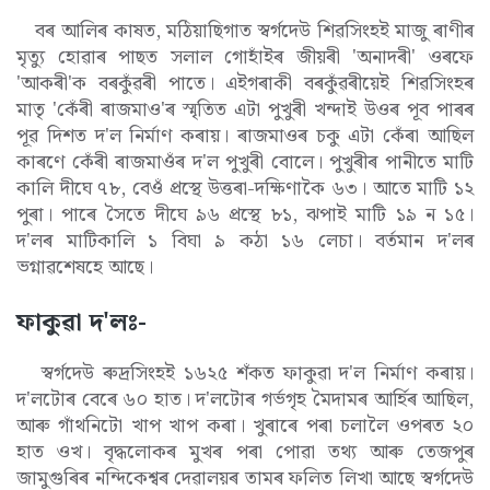
বৰ আলিৰ কাষত, মঠিয়াছিগাত স্বৰ্গদেউ শিৱসিংহই মাজু ৰাণীৰ
মৃত্যু হোৱাৰ পাছত সলাল গোহাঁইৰ জীয়ৰী 'অনাদৰী' ওৰফে
'আকৰী'ক বৰকুঁৱৰী পাতে। এইগৰাকী বৰকুঁৱৰীয়েই শিৱসিংহৰ
মাতৃ 'কেঁৰী ৰাজমাও'ৰ স্মৃতিত এটা পুখুৰী খন্দাই উওৰ পূব পাৰৰ
পূৱ দিশত দ'ল নিৰ্মাণ কৰায়। ৰাজমাওৰ চকু এটা কেঁৰা আছিল
কাৰণে কেঁৰী ৰাজমাওঁৰ দ'ল পুখুৰী বোলে। পুখুৰীৰ পানীতে মাটি
কালি দীঘে ৭৮, বেওঁ প্ৰস্থে উত্তৰা-দক্ষিণাকৈ ৬৩। আতে মাটি ১২
পুৰা। পাৰে সৈতে দীঘে ৯৬ প্ৰস্থে ৮১, ঝপাই মাটি ১৯ ন ১৫।
দ'লৰ মাটিকালি ১ বিঘা ৯ কঠা ১৬ লেচা। বৰ্তমান দ'লৰ
ভগ্নাৱশেষহে আছে।
ফাকুৱা দ'লঃ-
স্বৰ্গদেউ ৰুদ্ৰসিংহই ১৬২৫ শঁকত ফাকুৱা দ'ল নিৰ্মাণ কৰায়।
দ'লটোৰ বেৰে ৬০ হাত। দ'লটোৰ গৰ্ভগৃহ মৈদামৰ আৰ্হিৰ আছিল,
আৰু গাঁথনিটো খাপ খাপ কৰা। খুৰাৰে পৰা চলালৈ ওপৰত ২০
হাত ওখ। বৃদ্ধলোকৰ মুখৰ পৰা পোৱা তথ্য আৰু তেজপুৰ
জামুগুৰিৰ নন্দিকেশ্বৰ দেৱালয়ৰ তামৰ ফলিত লিখা আছে স্বৰ্গদেউ