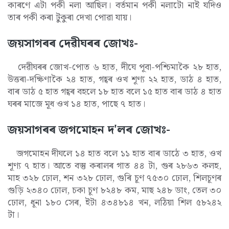
কাৰণে এটা পকী নলা আছিল। বৰ্তমান পকী নলাটো নাই যদিও
তাৰ পকী কৰা টুকুৰা দেখা পোৱা যায়।
জয়সাগৰৰ দেৱীঘৰৰ জোখঃ-
দেৱীঘৰৰ জোখ-পোত ৬ হাত, দীঘে পূবা-পশ্চিমাকৈ ২৮ হাত,
উত্তৰা-দক্ষিণাকৈ ২৪ হাত, গহ্বৰ ওখ শূণ্য ২২ হাত, ডাঠ ৪ হাত,
বাৰ ডাঠ ৫ হাত গহ্বৰ বহলে ১৮ হাত বলে ১৫ হাত বাৰ ডাঠ ৪ হাত
ঘৰৰ মাজে মূধ ওখ ১৪ হাত, পাছে ৭ হাত।
জয়সাগৰৰ জগমোহন দ'লৰ জোখঃ-
জগমোহন দীঘলে ১৪ হাত বলে ১১ হাত বাৰ ডাঠে ৩ হাত, ওখ
শূণ্য ৭ হাত। আতে বস্তু কৰালৰ গাত ৪৪ টা, গুৰ ২৮৬৩ কলহ,
মাহ ৩২৮ ঢোল, শন ৩২৮ ঢোল, গুৰি চূণ ৭৫৩০ ঢোল, শিলচূণৰ
গুড়ি ২৩৪০ ঢোল, চকা চূণ ৮২৪৮ কম, মাছ ২৪৮ ডাং, তেল ৩০
ঢোল, ধূনা ১৮০ সেৰ, ইটা ৪৩৪৮১৪ খন, লঠিয়া শিল ৫৮২৪২
টা।