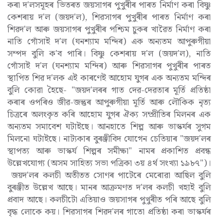
কৰা দ'লসমূহৰ ভিতৰত জয়সাগৰ পুখুৰীৰ পাৰত নিৰ্মাণ কৰা বিষ্ণু
কেশৰায় দ'ল (জয়দ'ল), শিৱসাগৰ পুখুৰীৰ পাৰত নিৰ্মাণ কৰা
শিৱদ'ল আৰু জয়সাগৰ পুখুৰীৰ পশ্চিম চুকৰ খাৱৈত নিৰ্মাণ কৰা
নাতি গোঁসাই দ'ল (ঘনশ্যাম মন্দিৰ) এক অন্যতম আপুৰুগীয়া
সম্পদ বুলি ক'ব পাৰি। বিষ্ণু কেশৰায় দ'ল (জয়দ'ল), নাতি
গোঁসাই দ'ল (ঘনশ্যাম মন্দিৰ) আৰু শিৱসাগৰ পুখুৰীৰ পাৰত
স্থাপিত শিৱ দ'লক এই কাৰণেই আহোম যুগৰ এক অন্যতম মন্দিৰ
বুলি কোৱা হৈছে- "জয়দ'লৰৰ গাত দেৱ-দেৱতাৰ মূৰ্তি প্ৰতিষ্ঠা
কৰাৰ ওপৰিও জীৱ-জন্তুৰ আপুৰুগীয়া মূৰ্তি আৰু লৌকিক নৃত্য
চিত্ৰৰে অলংকৃত কৰি আহোম যুগৰ ঐক্য সম্প্ৰীতিৰ মিলনৰ এক
অন্যতম সমাবেশ ঘটাইছে। আনহাতে শিল্প আৰু ভাস্কৰ্যৰ সুগম
মিলনো ঘটাইছে। নাট্যকাৰ বুৰঞ্জীবিদ যোগেন চেতিয়াৰ "জয়দ'লৰ
স্থাপত্য আৰু ভাস্কৰ্য শিল্পৰ সমীক্ষা" নামৰ প্ৰকাশিত প্ৰবন্ধ
উল্লেখযোগ্য (অসম সাহিত্য সভা পত্ৰিকা ৩য় ৪ৰ্থ সংখ্যা ১৯৮৭")।
জয়দ'লৰ কলচী অতীতত সোণৰ পাটেৰে মেৰোৱা আছিল বুলি
বুৰঞ্জীত উল্লেখ আছে। মানৰ আক্ৰমণত দ'লৰ কলচী খহাই বুলি
প্ৰবাদ আছে। কলচীটো এতিয়াও জয়সাগৰ পুখুৰীত পৰি আছে বুলি
বৃদ্ধ লোকে কয়। শিৱসাগৰ শিৱদ'লৰ গাতো প্ৰতিষ্ঠা কৰা ভাস্কৰ্যৰ