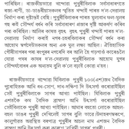
পাৰিছিল। ৰাজকীয়ভাৱে খন্দোৱা পুখুৰীবিলাক সৰ্বসাধাৰণতে
ৰজা-ৰাণী, ডা-ডাঙৰীয়াসকলৰ স্মৃতিত খন্দাই পাৰত দ'ল-দেৱালয়
নিৰ্মাণ কৰা দৃষ্টান্তই বেছি। পুখুৰীবিলাকৰ পাৰত মূল্যবান ফল-মূলৰ
গছ ৰুই সৌন্দৰ্য বৰ্ধন কৰি সৰ্বসাধাৰণ প্ৰজাৰ দৃষ্টি আকৰ্ষণ কৰিব
পৰা কৰিছিল। আলিৰ কাষত বৃহ
ৎ
বৃহ
ৎ
পুখুৰী খন্দাই পাৰত দ'ল-
দেৱালয় নিৰ্মাণ কৰাই নগৰ-চহৰবিলাকৰ সৌন্দৰ্য বৰ্ধন কৰা
আহোম স্বৰ্গদেউসকলৰ অন্য এক মূল লক্ষ্য আছিল। ঐতিহাসিক
গৌৰীসাগৰৰ পৰা ৰংপুৰৰ নগৰেদি বৰ আলি হৈ গড়গাওঁ কাৰেঙলৈ
যোৱা পথৰ কাষৰ দ'ল-দেৱালয় পুখুৰীবিলাক আহোম যুগৰ
সৌন্দৰ্যবোধৰ এক অন্যতম বুলি ক'লে বঢ়াই কোৱা ন'হব।
ৰাজকীয়ভাৱে খন্দোৱা যিবিলাক পুখুৰী ১০০(এশ)জন বৈদিক
পুৰোহিতক আনি ধন-সোণ, দান-দক্ষিণা দি উ
ৎ
সৰ্গা কৰোৱাইছিল
সেই পুখুৰীবিলাকে সাগৰ আখ্যা পাইছিল। যিবিলাক পুখুৰী
এশতকৈ কম বৈদিক ব্ৰাহ্মণ আনি উ
ৎ
সৰ্গা কৰোৱাইছিল
সেইবিলাকে পুখুৰী আখ্যা পাইছিল। আমাৰ বহুতো লোকে আহল-
বহল ডাঙৰ পুখুৰী দেখিলেই সাগৰ বুলি ভাৱে।উদাহৰণস্বৰূপে,
কালুগাঁৱত অৱস্থিত বৰপাত্ৰ পুখুৰীৰ আচল নাম এশজন বৈদিক
ব্ৰাহ্মণ আনি উ
ৎ
সৰ্গা কৰা কাৰণে 'লখিমী সাগৰ' পুখুৰী।