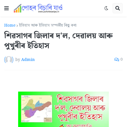
Home
ইতিহাস আৰু ইতিহাস সম্পৰ্কীয় কিছু কথা
শিৱসাগৰ জিলাৰ দ'ল, দেৱালয় আৰু
পুখুৰীৰ ইতিহাস
by
Admin
0