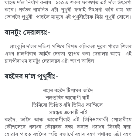
মাহত দ'ল নিৰ্মাণ কৰায়। ১৬১৩ শকৰ ফাগুণত এই দ'ল উৎসৰ্গা
কৰে। পৰ্বতৰ নামনিত এটা পুখুৰী খন্দাই উৎসৰ্গা কৰি নাম থয়
ভোগদৈ পুখুৰী। পাছলৈ মানুহে এই পুখুৰীটোক মিঠা পুখুৰী বোলে।
বানটুং দেৱালয়ঃ-
লাংকুৰি দ'লৰ দক্ষিণ-পশ্চিম দিশত কচিকলা দুৱৰা গাঁৱত শিলৰ
এখন চালপীৰাৰ আৰ্হিৰ দেৱতা স্থাপন কৰা দেৱালয় আছে। এই
চালপীৰাখন বানটুং দেৱালয়ৰ এটা অংশ আছিল।
ৰহদৈৰ দ'ল পুখুৰীঃ-
ৰহাৰ ৰহদৈ টিপামৰ ভাদৈ
শলগুৰিৰ আঘোণী বাই
তিনিৰো ডিঙিত ধৰি তিনিও কান্দিলে
সম্বন্ধত একোটি নাই
ৰহদৈ, ভাদৈ আৰু আঘোণীবাই এই তিনিওগৰাকী পোহাৰীয়ে
কৌশলেৰে গদাধৰ কোঁৱৰক ৰক্ষা কৰাত গদাধৰ সিংহই ৰজা
হোৱাৰ পাছত ৰহদৈৰ স্মৃতি ৰক্ষাৰ্থে ৰহাৰ ৰহণ পথাৰত এটা বৃহৎ