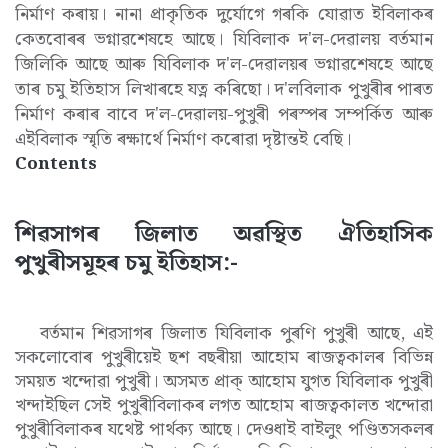
নিৰ্মাণ কৰায়। নানা প্ৰাকৃতিক দুৰ্যোগে গৰকি যোৱাত ইবিলাকৰ
কেতবোৰৰ ভগ্নাৱশেষহে আছে। যিবিলাক দ'ল-দেৱালয় বৰ্তমান
জিলিকি আছে আৰু যিবিলাক দ'ল-দেৱালয়ৰ ভগ্নাৱশেষহে আছে
তাৰ চমু ইতিহাস লিখাৰহে যত্ন কৰিছো। দ'লবিলাক পুখুৰীৰ পাৰত
নিৰ্মাণ কৰাৰ বাবে দ'ল-দেৱালয়-পুখুৰী পৰস্পৰ সম্পৰ্কিত আৰু
এইবিলাক স্মৃতি ৰক্ষাৰ্থে নিৰ্মাণ কৰোৱা দৃষ্টান্তই বেছি।
Contents
শিৱসাগৰ জিলাত অৱস্থিত ঐতিহাসিক
পুখুৰীসমূহৰ চমু ইতিহাস:-
বৰ্তমান শিৱসাগৰ জিলাত যিবিলাক পুৰণি পুখুৰী আছে, এই
সকলোবোৰ পুখুৰীয়েই ছশ বছৰীয়া আহোম ৰাজত্বকালৰ বিভিন্ন
সময়ত খন্দোৱা পুখুৰী। অসমত প্ৰাক্ আহোম যুগত যিবিলাক পুখুৰী
খন্দাইছিল সেই পুখুৰীবিলাকৰ লগত আহোম ৰাজত্বকালত খন্দোৱা
পুখুৰীবিলাকৰ যথেষ্ট পাৰ্থক্য আছে। দেওধাই বাইলুং পণ্ডিতসকলৰ