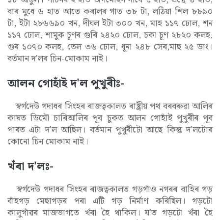
বাৰ মুধে ৬ হাত আতে কৰালৰ গাত ৩৮ টা, লঠিয়া শিল ৮৮৯০
টা, ইটা ২৮৬৬৯০ খন, দীঘল ইটা ৩০০ খন, মাহ ১১৭ ঢোল, শন
১১৭ ঢোল, শামুক চূণৰ গুৰি ২৪২০ ঢোল, চকা চূণ ২৮২০ কলহ,
গুৰ ১০৭০ কলহ, তেল ৩৬ ঢোল, ধূনা ২৪৮ সেৰ,মাছ ২৫ ডাং।
বৰ্তমান দ'লৰ চিন-মোকাম নাই।
আলন গোহাঁই দ'ল পুখুৰীঃ-
স্বৰ্গদেউ গদাধৰ সিংহৰ ৰাজত্বকালত ৰাষ্ট্ৰীয় পথ বৰবৰুৱা আলিৰ
কাষত ডিমৌ চাৰিআলিৰ পূব চুকত আলন গোহাঁই পুখুৰীৰ পূব
পাৰত এটা দ'ল আছিল। বৰ্তমান পুখুৰীটো আছে কিন্তু দ'লটোৰ
কোনো চিন মোকাম নাই।
খঁৰা দ'লঃ-
স্বৰ্গদেউ গদাধৰ সিংহৰ ৰাজত্বকালত গড়গাঁও নগৰৰ বাহিৰ গড়
বাঁহগড় মেছাগড়ৰ পৰা এটি গড় নিৰ্মাণ কৰিছিল। গড়টো
কালুগাঁৱৰ মাজভাগতে খঁৰা হৈ থাকিল। য'ত গড়টো খঁৰা হৈ