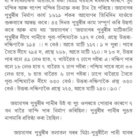
বা দ'লবিলাকত অতীততে থকা বিগ্ৰহ বৰ্তমান নথকাৰ কাৰণে সূৰ্য
মন্দিৰ আৰু গণেশ মন্দিৰ চিনাক্ত কৰা টান হৈ পৰিছে। জয়সাগৰ
পুখুৰীৰ নিৰ্মাণ কাৰ্য ১৬১৯ শঁকৰ আঘোণৰ তিনিদিন যাওঁতে
গুৰুবাৰে আৰম্ভ কৰে। ৪৫ দিনত পুখুৰীৰ কাম সম্পূৰ্ণ কৰি উছৰ্গা
কৰে আৰু নাম থয় 'জয়সাগৰ'। 'জয়সাগৰ পুখুৰীৰ মাটিকালি
পুখুৰীৰ দীঘে পানীতে পূবা-পশ্চিমাকৈ ২৪৭ দ বেওঁ, প্ৰস্থে উত্তৰা-
দক্ষিণাকৈ ১৯৪ ।। দ বেওঁ। আতে মাটি ১১৭। ৯ দ পুৰা। পাৰে
সৈতে দীঘে ২৯৪ দ, প্ৰস্থে ২৬৮, আতে মাটি ২১০। দ ১৩ দ, উত্তৰ
পাৰ বলে ৪৯ লেও হাত, ৭ খাউৱৈত ৭ ঢাপে পইৰা এ। দক্ষিণ পাৰ
বলে ১৮ লেও হাত ৭ খাৱৈত ৭ ঢাপ পইৰা। পশ্চিম পাৰে বলে ৩৩
লেও হাত, ৮ হাত খাৱৈত ৬ ঢাপ পইৰা। ঢাপে খাৱৈয়ে সৈতে
পূবা-পশ্চিমাকৈ দীঘে ৩৫০ বেওঁ। উত্তৰা-দক্ষিণাকৈ প্ৰস্থ ৩৫০
বেওঁ। উত্তৰা-দক্ষিণাকৈ প্ৰস্থে ২৭৫, আতে মাটি ২৪০।।৯০।'
জয়সাগৰ পুখুৰীৰ পানীৰ উহঁ বা পুং ওপৰতে পোৱাৰ কাৰণে ৭
খন খাৱৈ খান্দি পাৰ নিৰ্মাণ কৰিছিল। পুখুৰীৰ পানীৰ পুঙত
নাগমাৰি প্ৰতিষ্ঠা কৰা হৈছিল।
জয়সাগৰ পুখুৰীৰ তলাতল ঘৰৰ মিঠা-পুখুৰীলৈ পানী যাবৰ