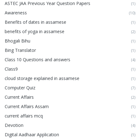
ASTEC JAA Previous Year Question Papers
(1)
Awareness
(10)
Benefits of dates in assamese
(1)
benefits of yoga in assamese
(2)
Bhogali Bihu
(1)
Bing Translator
(1)
Class 10 Questions and answers
(4)
Class9
(1)
cloud storage explained in assamese
(1)
Computer Quiz
(7)
Current Affairs
(2)
Current Affairs Assam
(1)
current affairs mcq
(1)
Devotion
(4)
Digital Aadhaar Application
(1)