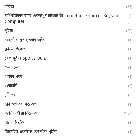
কবিতা
(28)
কম্পিউটাৰৰ বাবে গুৰুত্বপূৰ্ণ চৰ্টকাট কী Important Shortcut Keys for
(1
Computer
)
কুইজ
(23)
কেনেকৈ ব্লগ তৈয়াৰ কৰিব
(1)
ক্লাউড ষ্টৰেজ
(1)
খেল কুইজ Sports Quiz
(1)
গৰু ৰচনা
(1)
গাড়ীৰ খবৰ
(1)
গুৱাহাটী
(3)
চুটি গল্প
(3)
ছবি জগতৰ কিছু কথা
(1)
জানিবলগীয়া কিছু কথা
(107)
জি আই টেগ
(1)
জিমেইল একাউন্ট কেনেকৈ খুলিব
(1)