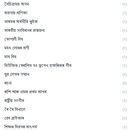
বৈচিত্ৰ্যময় অসম
(1)
ব্যৱসায়-বাণিজ্য
(7)
ভাৰতৰ অৰ্থনীতি কুইজ
(1)
ভাৰতীয় সংবিধানৰ প্ৰস্তাৱনা
(1)
ভোগালী বিহু
(1)
মহৎ লোকৰ বাণী
(1)
মাঘ বিহু
(1)
মিউজিক থেৰাপিত ডঃ ভূপেন হাজৰিকাৰ গীত
(1)
যুৱ লেখক সন্মান
(1)
ৰচনা
(5)
ৰাশি আৰু নামৰ প্ৰথম আখৰ
(1)
ৰাষ্ট্ৰীয় সংগীত
(1)
ৰৈ ৰৈ বিনালে
(1)
ৱেব ব্ৰাউজাৰ
(1)
শিক্ষক দিৱসৰ তাৎপর্য
(1)