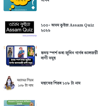
সাঁথৰ
১০০+ অসম কুইজ Assam Quiz
২০২৬
হৃদয় স্পৰ্শ কৰা জুবিন গাৰ্গৰ কালজয়ী
বাণী সমূহ
মহাদেৱ শিৱৰ ১০৮ টা নাম