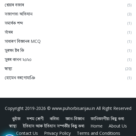
শ্বেয়াৰ বজাৰ
(5)
সজাগতা অভিযান
(3)
সমার্থক শব্দ
(1)
সাঁথৰ
(1)
সাধাৰণ বিজ্ঞানৰ MCQ
(1)
সুৰক্ষা ষ্টৰ কি
(1)
সুৰৰ কানন ২০২০
(1)
স্বাস্থ্য
(20)
হোমেন বৰগোহাঞি
(1)
Copyright 2019-2026 ©
www.puhorbisarijau.in
All Right Reserved
কুইজ
দশম শ্ৰেণী
কবিতা
জ্ঞান-বিজ্ঞান
জানিবলগীয়া কিছু কথা
স্বাস্থ্য
ইতিহাস আৰু ইতিহাস সম্পৰ্কীয় কিছু কথা
Home
About Us
Contact Us
Privacy Policy
Terms and Conditions