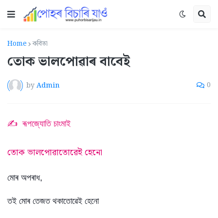
Home
কবিতা
তোক ভালপোৱাৰ বাবেই
by
Admin
0
✍ ৰূপজ্যোতি চাংমাই
তোক ভালপোৱাতোৱেই হেনো
মোৰ অপৰাধ,
তই মোৰ তেজত থকাতোৱেই হেনো