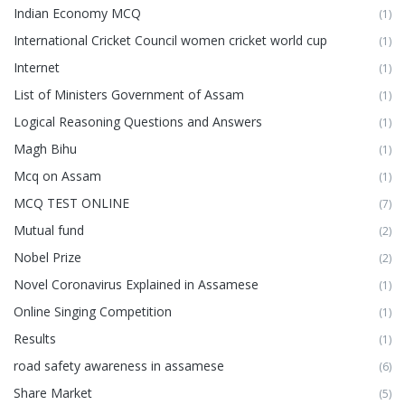
Indian Economy MCQ
(1)
International Cricket Council women cricket world cup
(1)
Internet
(1)
List of Ministers Government of Assam
(1)
Logical Reasoning Questions and Answers
(1)
Magh Bihu
(1)
Mcq on Assam
(1)
MCQ TEST ONLINE
(7)
Mutual fund
(2)
Nobel Prize
(2)
Novel Coronavirus Explained in Assamese
(1)
Online Singing Competition
(1)
Results
(1)
road safety awareness in assamese
(6)
Share Market
(5)