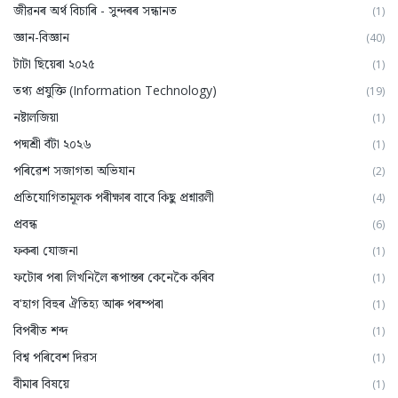
জীৱনৰ অৰ্থ বিচাৰি - সুন্দৰৰ সন্ধানত
(1)
জ্ঞান-বিজ্ঞান
(40)
টাটা ছিয়েৰা ২০২৫
(1)
তথ্য প্ৰযুক্তি (Information Technology)
(19)
নষ্টালজিয়া
(1)
পদ্মশ্ৰী বঁটা ২০২৬
(1)
পৰিৱেশ সজাগতা অভিযান
(2)
প্ৰতিযোগিতামূলক পৰীক্ষাৰ বাবে কিছু প্ৰশ্নাৱলী
(4)
প্ৰবন্ধ
(6)
ফকৰা যোজনা
(1)
ফটোৰ পৰা লিখনিলৈ ৰূপান্তৰ কেনেকৈ কৰিব
(1)
ব'হাগ বিহুৰ ঐতিহ্য আৰু পৰম্পৰা
(1)
বিপৰীত শব্দ
(1)
বিশ্ব পৰিবেশ দিৱস
(1)
বীমাৰ বিষয়ে
(1)