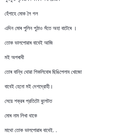
হেঁপাহে মোক লৈ গল
এদিন মোৰ পুলিন পুঠাও সঁতে অহা বাটেৰে ।
তোক ভালপোৱাৰ বাবেই আজি
মই অপৰাধী
তোৰ বান্ধি থোৱা শিকলিবোৰ ছিঙিপেলাব খোজো
বাবেই হেনো মই দেশদ্রোহী।
সেয়ে শক্রৰ প্রতিটো বুলেটত
মোৰ নাম লিখা থাকে
মাথো তোক ভালপোৱাৰ বাবেই. .