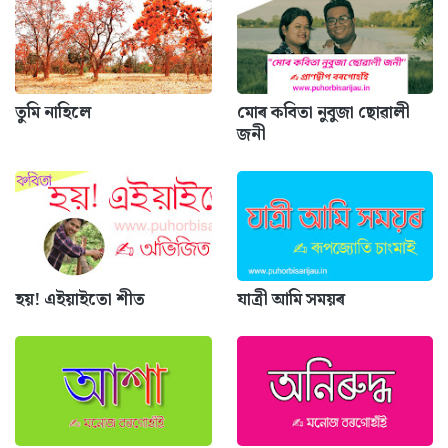
তুমি নাহিলে
মোৰ কবিতা নুবুজা ছোৱালী
জনী
হয়! এইয়াইতো শীত
যাত্ৰী আমি সময়ৰ