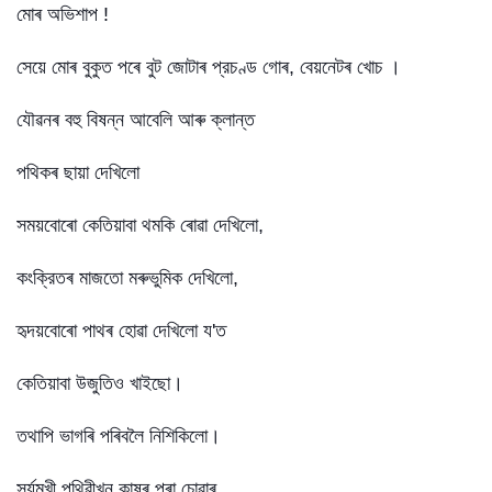
মোৰ অভিশাপ !
সেয়ে মোৰ বুকুত পৰে বুট জোটাৰ প্রচণ্ড গোৰ, বেয়নেটৰ খোচ ।
যৌৱনৰ বহু বিষন্ন আবেলি আৰু ক্লান্ত
পথিকৰ ছায়া দেখিলো
সময়বোৰো কেতিয়াবা থমকি ৰোৱা দেখিলো,
কংক্রিতৰ মাজতো মৰুভুমিক দেখিলো,
হৃদয়বোৰো পাথৰ হোৱা দেখিলো য'ত
কেতিয়াবা উজুতিও খাইছো।
তথাপি ভাগৰি পৰিবলৈ নিশিকিলো।
সুর্যমুখী পৃথিৱীখন কাষৰ পৰা চোৱাৰ