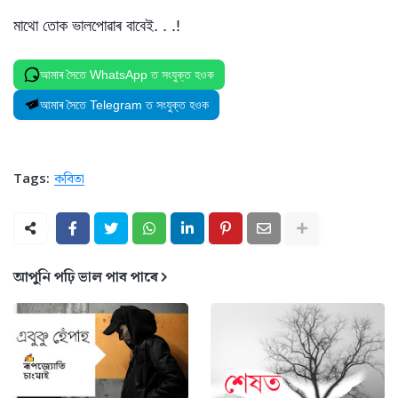
মাথো তোক ভালপোৱাৰ বাবেই. . .!
আমাৰ সৈতে WhatsApp ত সংযুক্ত হওক
আমাৰ সৈতে Telegram ত সংযুক্ত হওক
Tags:
কবিতা
আপুনি পঢ়ি ভাল পাব পাৰে