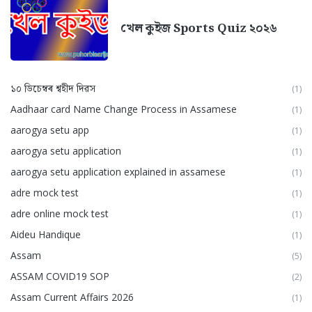
খেল কুইজ Sports Quiz ২০২৬
১০ ডিচেম্বৰ শ্বহীদ দিৱস
(1)
Aadhaar card Name Change Process in Assamese
(1)
aarogya setu app
(1)
aarogya setu application
(1)
aarogya setu application explained in assamese
(1)
adre mock test
(1)
adre online mock test
(1)
Aideu Handique
(1)
Assam
(5)
ASSAM COVID19 SOP
(2)
Assam Current Affairs 2026
(1)