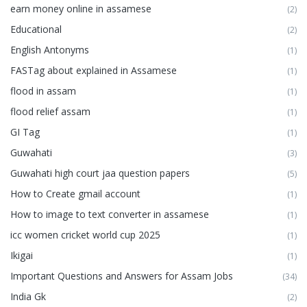
earn money online in assamese
(2)
Educational
(2)
English Antonyms
(1)
FASTag about explained in Assamese
(1)
flood in assam
(1)
flood relief assam
(1)
GI Tag
(1)
Guwahati
(3)
Guwahati high court jaa question papers
(5)
How to Create gmail account
(1)
How to image to text converter in assamese
(1)
icc women cricket world cup 2025
(1)
Ikigai
(1)
Important Questions and Answers for Assam Jobs
(34)
India Gk
(2)