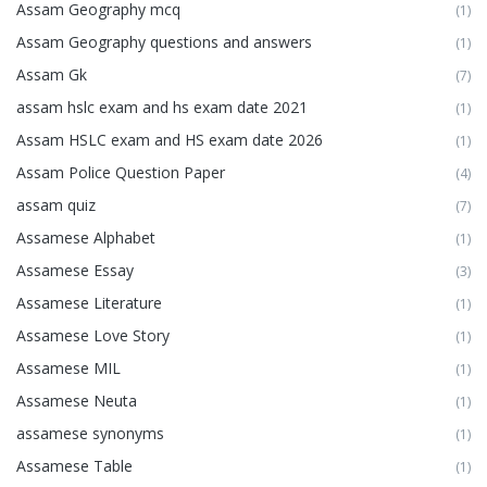
Assam Geography mcq
(1)
Assam Geography questions and answers
(1)
Assam Gk
(7)
assam hslc exam and hs exam date 2021
(1)
Assam HSLC exam and HS exam date 2026
(1)
Assam Police Question Paper
(4)
assam quiz
(7)
Assamese Alphabet
(1)
Assamese Essay
(3)
Assamese Literature
(1)
Assamese Love Story
(1)
Assamese MIL
(1)
Assamese Neuta
(1)
assamese synonyms
(1)
Assamese Table
(1)