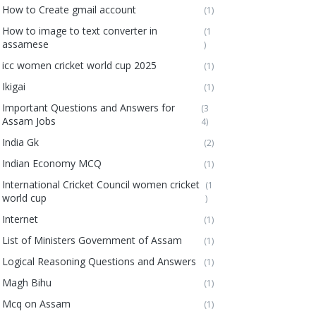
How to Create gmail account
(1)
How to image to text converter in
(1
assamese
)
icc women cricket world cup 2025
(1)
Ikigai
(1)
Important Questions and Answers for
(3
Assam Jobs
4)
India Gk
(2)
Indian Economy MCQ
(1)
International Cricket Council women cricket
(1
world cup
)
Internet
(1)
List of Ministers Government of Assam
(1)
Logical Reasoning Questions and Answers
(1)
Magh Bihu
(1)
Mcq on Assam
(1)