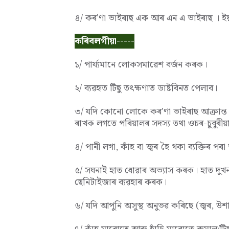
৪/ কৰ'ণা ভাইৰাছ এক আৰ এন‌ এ ভাইৰাছ । ইয
কৰিবলগীয়া-----
১/ পাৰ্য্যমানে লোকসমাৱেশ বৰ্জন কৰক।
২/ ব্যৱহৃত টিছু তৎক্ষণাত ডাষ্টবিনত পেলাব।
৩/ যদি কোনো লোকে কৰ'ণা ভাইৰাছ আক্ৰান্ত
ৰাখক লগতে পৰিয়ালৰ সদস্য তথা ওচৰ-চুবুৰীয়
৪/ পানী লগা, কাঁহ বা জ্বৰ হৈ থকা ব্যক্তিৰ 
৫/ সঘনাই হাত ধোৱাৰ অভ্যাস কৰক। হাত দুখন
ছেনিটাইজাৰ ব্যৱহাৰ কৰক।
৬/ যদি আপুনি অসুস্থ অনুভৱ কৰিছে (জ্বৰ, 