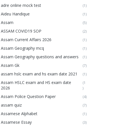
adre online mock test
(1)
Aideu Handique
(1)
Assam
(5)
ASSAM COVID19 SOP
(2)
Assam Current Affairs 2026
(1)
Assam Geography mcq
(1)
Assam Geography questions and answers
(1)
Assam Gk
(7)
assam hslc exam and hs exam date 2021
(1)
Assam HSLC exam and HS exam date
(1
2026
)
Assam Police Question Paper
(4)
assam quiz
(7)
Assamese Alphabet
(1)
Assamese Essay
(3)