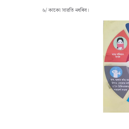
৬/ কাকো সাৱতি নধৰিব।