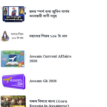
হৃদয় স্পৰ্শ কৰা জুবিন গাৰ্গৰ
কালজয়ী বাণী সমূহ
মহাদেৱ শিৱৰ ১০৮ টা নাম
Assam Current Affairs
2026
Assam Gk 2026
গৰুৰ বিষয়ে ৰচনা (Goru
Rosona in Assamese)