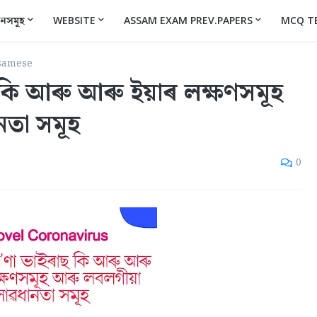
ানসমূহ
WEBSITE
ASSAM EXAM PREV.PAPERS
MCQ T
samese
কি আৰু আৰু ইয়াৰ লক্ষণসমূহ
তা সমূহ
0