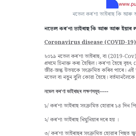
নভেল কৰ'ণা ভাইৰাছ কি আৰু আ
নভেল কৰ'ণা ভাইৰাছ কি আৰু আৰু ইয়াৰ ল
Coronavirus disease (COVID-19)
২০১৯ নভেল কৰ'ণা ভাইৰাছ, বা (2019-Cov) এক
প্ৰথমে চিনাক্ত কৰা হৈছিল। কৰ'ণা হৈছে বৃহৎ গ
জীৱ-জন্তু উভয়কে সংক্ৰমিত কৰিব পাৰে। এই
নভেল বা নতুন বুলি কোৱা হৈছে। বৰ্তমানলৈ
নভেল কৰ'ণা ভাইৰাছৰ লক্ষণসমূহ-----
১/ কৰ'ণা ভাইৰাছ সংক্ৰমিত হোৱাৰ ১৪ দিন পি
২/ কৰ'ণা ভাইৰাছ নিমুনিয়াৰ দৰে হয় ।
৩/ কৰ'ণা ভাইৰাছৰ সংক্ৰমিত হোৱাৰ পিছত জ্বৰ,