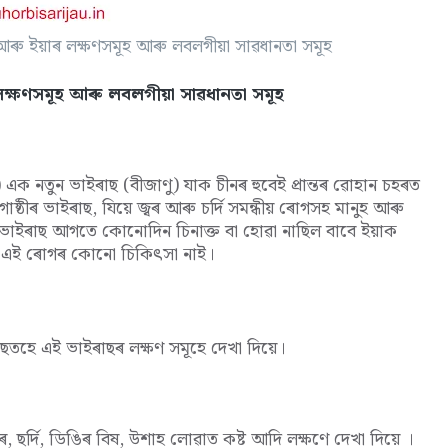
ৰু ইয়াৰ লক্ষণসমূহ আৰু লবলগীয়া সাৱধানতা সমূহ
ক্ষণসমূহ আৰু লবলগীয়া সাৱধানতা সমূহ
 নতুন ভাইৰাছ (বীজাণু) যাক চীনৰ হুবেই প্ৰান্তৰ ৱোহান চহৰত
োষ্ঠীৰ ভাইৰাছ, যিয়ে জ্বৰ আৰু চৰ্দি সমন্ধীয় ৰোগসহ মানুহ আৰু
 ভাইৰাছ আগতে কোনোদিন চিনাক্ত বা হোৱা নাছিল বাবে ইয়াক
কে এই ৰোগৰ কোনো চিকিৎসা নাই।
ছতহে এই ভাইৰাছৰ লক্ষণ সমূহে দেখা দিয়ে।
 ছৰ্দি, ডিঙিৰ বিষ, উশাহ লোৱাত কষ্ট আদি লক্ষণে দেখা দিয়ে ।