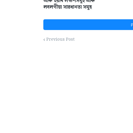
আৰু ইয়াৰ লক্ষণসমূহ আৰু
লবলগীয়া সাৱধানতা সমূহ
P
Previous Post