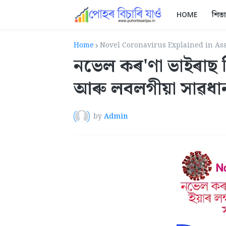
HOME
শিত
Home
Novel Coronavirus Explained in As
নভেল কৰ'ণা ভাইৰাছ 
আৰু লবলগীয়া সাৱধান
by
Admin