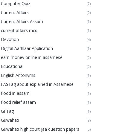
Computer Quiz
(7)
Current Affairs
(2)
Current Affairs Assam
(1)
current affairs mcq
(1)
Devotion
(4)
Digital Aadhaar Application
(1)
earn money online in assamese
(2)
Educational
(2)
English Antonyms
(1)
FASTag about explained in Assamese
(1)
flood in assam
(1)
flood relief assam
(1)
GI Tag
(1)
Guwahati
(3)
Guwahati high court jaa question papers
(5)