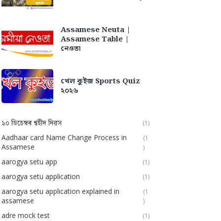
Assamese Neuta |
Assamese Table |
নেওতা
খেল কুইজ Sports Quiz
২০২৬
১০ ডিচেম্বৰ শ্বহীদ দিৱস
(1)
Aadhaar card Name Change Process in
(1
Assamese
)
aarogya setu app
(1)
aarogya setu application
(1)
aarogya setu application explained in
(1
assamese
)
adre mock test
(1)