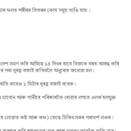
়াৰ ফলত শৰীৰৰ ভিতৰৰ কোষ সমূহ ভাঙি যায় ।
 দেশ ভ্ৰমণ কৰি আহিছে ১৪ দিনৰ বাবে নিজকে ঘৰত আবদ্ধ কৰি
াৰ পৰা দূৰত্ব বজাই ৰাখিবলৈ অনুৰোধ জনোৱা হল।
পৰা অতি কমেও ১ মিটাৰ দূৰত্ব বজাই ৰাখক।
 চাবোন আৰু পানীৰে পৰিষ্কাৰকৈ ধোৱাৰ লগতে এলক'হলযুক্ত
উশাহ লোৱাত কষ্ট আৰু কফ) তেন্তে চিকিৎসকৰ পৰামৰ্শ লওক।