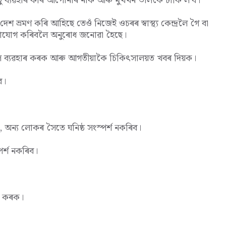
িছু ব্যৱহাৰ কৰি আপোনাৰ নাক আৰু মুখখন ভালকৈ ঢাকি ল'ব।
 ভ্ৰমণ কৰি আহিছে তেওঁ নিজেই ওচৰৰ স্বাস্থ্য কেন্দ্ৰলৈ গৈ বা
গাযোগ কৰিবলৈ অনুৰোধ জনোৱা হৈছে।
ন্স ব্যৱহাৰ কৰক আৰু আগতীয়াকৈ চিকিৎসালয়ত খবৰ দিয়ক।
ব।
 অন্য লোকৰ সৈতে ঘনিষ্ঠ সংস্পৰ্শ নকৰিব।
পৰ্শ নকৰিব।
াৰ কৰক।