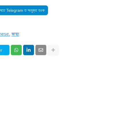
সৈতে Telegram ত সংযুক্ত হওক
amese
স্বাস্থ্য
er