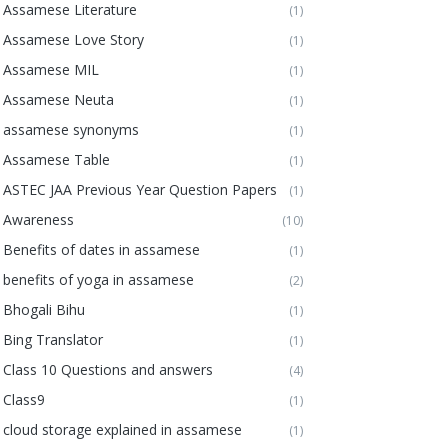
Assamese Literature
(1)
Assamese Love Story
(1)
Assamese MIL
(1)
Assamese Neuta
(1)
assamese synonyms
(1)
Assamese Table
(1)
ASTEC JAA Previous Year Question Papers
(1)
Awareness
(10)
Benefits of dates in assamese
(1)
benefits of yoga in assamese
(2)
Bhogali Bihu
(1)
Bing Translator
(1)
Class 10 Questions and answers
(4)
Class9
(1)
cloud storage explained in assamese
(1)