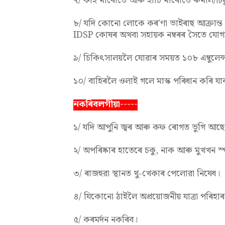
৭/ কাঁহ মাৰোতে আৰু হাঁচি মাৰোতে ৰুমাল/ট
৮/ যদি কোনো লোকে কৰ'ণা ভাইৰাছ আক্ৰান্ত দেশ
IDSP কোষৰ অথবা সহায়ক নম্বৰৰ সৈতে যো
৯/ চিকিৎসালয়লৈ যোৱাৰ সময়ত ১০৮ এম্বুলে
১০/
বাহিৰলৈ ওলাই গলে মাস্ক পৰিধান কৰি যা
নকৰিবলগীয়া-----
১/ যদি আপুনি জ্বৰ আৰু কফ ৰোগত ভুগি আছে,
২/ অপৰিষ্কাৰ হাতেৰে চকু, নাক আৰু মুখখন স্
৩/ ৰাজহুৱা স্থানত থু-খেকাৰ পেলোৱা নিষেধ।
৪/ যিকোনো ঠাইলৈ অপ্ৰয়োজনীয় যাত্ৰা পৰিহ
৫/ কৰমৰ্দন নকৰিব।