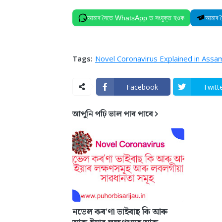
আমাৰ সৈতে WhatsApp ত সংযুক্ত হওক
আমাৰ 
Tags:
Novel Coronavirus Explained in Ass
Facebook
Twitt
আপুনি পঢ়ি ভাল পাব পাৰে
নভেল কৰ'ণা ভাইৰাছ কি আৰু